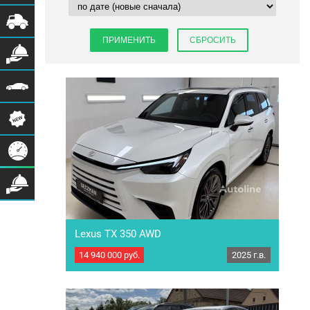
Lexus TX 350 AWD
14 940 000
руб.
2025 г.в.
ЦЕНА С НДС!!!! Компания ООО "ТРАК
ПЛАТФОРМА" - один из лидеров на российском
рынке по продаже легкового и грузового
транспорта с 2012 года! Наша компания
является прямым поставщиком из Европы