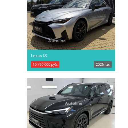
автомобилей и мототехники по
параллельному импорту! ПОД ЗАКАЗ из
ЕВРОПЫ Новый автомобиль Lexus TX 350 AWD
Год выпуска: 2025 г.в. Пробег: 1000…
Lexus IS
15 790 000
руб.
2026 г.в.
ЦЕНА С НДС!!!!! Компания ООО "ТРАК
ПЛАТФОРМА" - один из лидеров на российском
рынке по продаже легкового и грузового
транспорта с 2012 года! Наша компания
является прямым поставщиком из Европы
автомобилей и мототехники по
параллельному импорту! ПОД ЗАКАЗ из
ЕВРОПЫ Новый автомобиль Lexus IS Год
выпуска: 2026 г.в. Пробег: 1000 км.
Мощность:316…