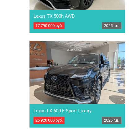
Lexus TX 500h AWD
17 790 000
руб.
2025 г.в.
ЦЕНА С НДС!!!!! Компания ООО "ТРАК
ПЛАТФОРМА" - один из лидеров на российском
рынке по продаже легкового и грузового
транспорта с 2012 года! Наша компания
является прямым поставщиком из Европы
автомобилей и мототехники по
параллельному импорту! ПОД ЗАКАЗ из
ЕВРОПЫ Новый автомобиль Lexus TX 500h
AWD Год выпуска: 2025 г.в. Пробег:1000…
Lexus LX 600 F-Sport Luxury
25 920 000
руб.
2025 г.в.
ЦЕНА С НДС!!! Компания ООО "ТРАК
ПЛАТФОРМА" - один из лидеров на российском
рынке по продаже легкового и грузового
транспорта с 2012 года! Наша компания