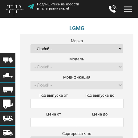
Подпишитесь на новости
в телеграм-канале!
LGMG
Марка
Модель
Модификация
Год выпуска от
Год выпуска до
Цена от
Цена до
Сортировать по