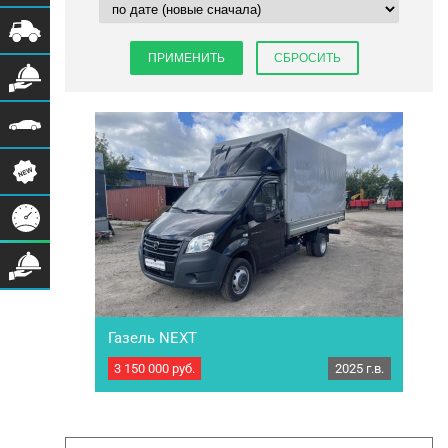
Газель NEXT
3 150 000
руб.
2025 г.в.
Грузовик тентованный Газель NEXT. Год
выпуска: 2025 ТС в отличном состоянии и
полностью готов к работе. Характеристики:
Пробег: 7 423 км ДВС: рядный 4-х
цилиндровый двигатель Мощность двигателя: