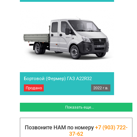
выпуска. Оформлено на юр. лицо, продажа с
полным…
Бортовой (Фермер) ГАЗ A22R32
Продано
2022 г.в.
Комплектация автомобиля: Марка, модель:
ГАЗ-A22R32 (базовое…
Показать еще...
Позвоните НАМ по номеру
+7 (903) 722-
37-62