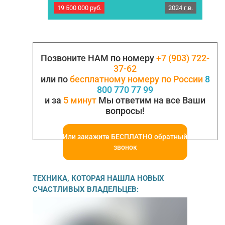
1848. Год выпуска 2024
19 500 000
руб.
2024 г.в.
Новый тягач Mercedes-Benz Actros L 1848. Год
выпуска 2024 Коробка передач
Автоматическая Пробег 10 км Мощность 480
л.с C ПOЛНЫM НДC! Уcловия поcтaвки: Под…
Позвоните НАМ по номеру
+7 (903) 722-
37-62
или по
бесплатному номеру по России
8
800 770 77 99
и за
5 минут
Мы ответим на все Ваши
вопросы!
Или закажите БЕСПЛАТНО обратный
звонок
ТЕХНИКА, КОТОРАЯ НАШЛА НОВЫХ
СЧАСТЛИВЫХ ВЛАДЕЛЬЦЕВ: