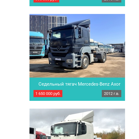
выпуска 2013. Сборка – Германия. Работал
по Москве и области без перегруза.
Полностью готов к работе. Комплектация:
Штатная магнитола, тахограф, автономка,
полный стеклопакет, топливный бак…
Седельный тягач Mercedes-Benz Axor
1836LS
1 650 000
руб.
2012 г.в.
Седельный…