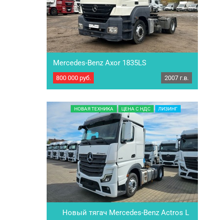
Mercedes-Benz Axor 1835LS
800 000
руб.
2007 г.в.
Седельный тягач Mercedes-Benz Axor
1835LS. Сборка – Турция. Штатная магнитола,
тахограф штрих м, кондиционер, автономка, 1
топливный бак, запасное колесо. ТС готово к
НОВАЯ ТЕХНИКА
ЦЕНА С НДС
ЛИЗИНГ
дальнейшей работе. Характеристики: Год
выпуска 2007 Пробег:…
Новый тягач Mercedes-Benz Actros L