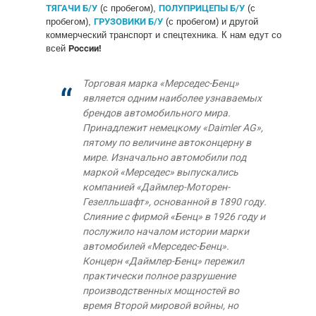
ТЯГАЧИ Б/У
(с пробегом),
ПОЛУПРИЦЕПЫ Б/У
(с
пробегом),
ГРУЗОВИКИ Б/У
(с пробегом) и другой
коммерческий транспорт и спецтехника. К нам едут со
всей
России!
Торговая марка «Мерседес-Бенц»
является одним наиболее узнаваемых
брендов автомобильного мира.
Принадлежит немецкому «Daimler AG»,
пятому по величине автоконцерну в
мире. Изначально автомобили под
маркой «Мерседес» выпускались
компанией «Даймлер-Моторен-
Гезелльшафт», основанной в 1890 году.
Слияние с фирмой «Бенц» в 1926 году и
послужило началом истории марки
автомобилей «Мерседес-Бенц».
Концерн «Даймлер-Бенц» пережил
практически полное разрушение
производственных мощностей во
время Второй мировой войны, но