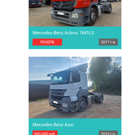
Mercedes-Benz Actros 1841LS
РЕЗЕРВ
2017 г.в.
Седельный тягач Mercedes-Benz Actros 1841LS.
Год выпуска 2017. Птс оригинал. Резина в круг
с остатком 50%. Комплектация: штатная
магнитола, тахограф, кабина 2-х местная с 2-
мя спальными местами, полный электропакет,
сухой автономный отопитель…
Mercedes-Benz Axor
990 000
руб.
2013 г.в.
Седельный тягач Mercedes-Benz Axor. Год