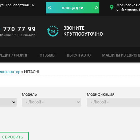
ул. Транспортная 16
Московская о
площадки
с. Игумново,
0
770 77 99
ЗВОНИТЕ
КРУГЛОСУТОЧНО
ЫЙ ЗВОНОК ПО РОССИИ
РЕДИТ / ЛИЗИНГ
ОТЗЫВЫ
ВЫКУП АВТО
МАШИНЫ ИЗ ЕВРОП
Экскаватор
»
HITACHI
Модель
Модификация