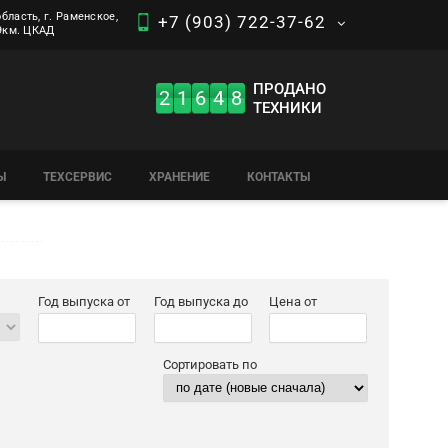
бласть, г. Раменское,
+7 (903) 722-37-62
 9км. ЦКАД
ПРОДАНО
2
1
6
4
8
ТЕХНИКИ
Ы
ТЕХСЕРВИС
ХРАНЕНИЕ
КОНТАКТЫ
Год выпуска от
Год выпуска до
Цена от
Сортировать по