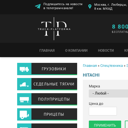
Подпишитесь на новости
Москва, г. Люберцы, 
в телеграм-канале!
8 км. МКАД
8 80
БЕСПЛАТН
ГЛАВНАЯ
О КОМПАНИИ
НОВОСТИ
К
Вы здесь
Главная
»
Спецтехника
»
ГРУЗОВИКИ
HITACHI
СЕДЕЛЬНЫЕ ТЯГАЧИ
Марка
ПОЛУПРИЦЕПЫ
Цена до
ПРИЦЕПЫ