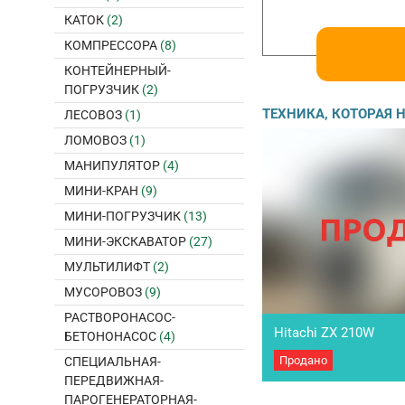
КАТОК
(2)
КОМПРЕССОРА
(8)
КОНТЕЙНЕРНЫЙ-
ПОГРУЗЧИК
(2)
ТЕХНИКА, КОТОРАЯ
ЛЕСОВОЗ
(1)
ЛОМОВОЗ
(1)
МАНИПУЛЯТОР
(4)
МИНИ-КРАН
(9)
МИНИ-ПОГРУЗЧИК
(13)
МИНИ-ЭКСКАВАТОР
(27)
МУЛЬТИЛИФТ
(2)
МУСОРОВОЗ
(9)
РАСТВОРОНАСОС-
Hitachi ZX 210W
БЕТОНОНАСОС
(4)
Продано
СПЕЦИАЛЬНАЯ-
Экскаватор колесный Hi
выпуска 2005. Наработ
ПЕРЕДВИЖНАЯ-
12 900. Двигатель Isuz
ПАРОГЕНЕРАТОРНАЯ-