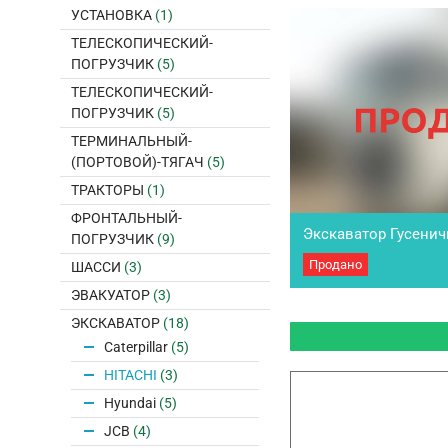
Рабочий объем двигате
УСТАНОВКА
(1)
вес 20600 кг. Тип тран
переключение передач.
ТЕЛЕСКОПИЧЕСКИЙ-
вперед 2. Количество з
ПОГРУЗЧИК
(5)
ТЕЛЕСКОПИЧЕСКИЙ-
ПОГРУЗЧИК
(5)
ТЕРМИНАЛЬНЫЙ-
(ПОРТОВОЙ)-ТЯГАЧ
(5)
ТРАКТОРЫ
(1)
ФРОНТАЛЬНЫЙ-
Экскаватор Гусенич
ПОГРУЗЧИК
(9)
Продано
Экскаватор гусеничный 
ШАССИ
(3)
выпуска 1995. Первый в
ЭВАКУАТОР
(3)
За свои годы очень мал
Использовался на свое
ЭКСКАВАТОР
(18)
времени простаивал, дв
Caterpillar
(5)
цилиндры сухие, по эле
Техника снята с…
HITACHI
(3)
Hyundai
(5)
JCB
(4)