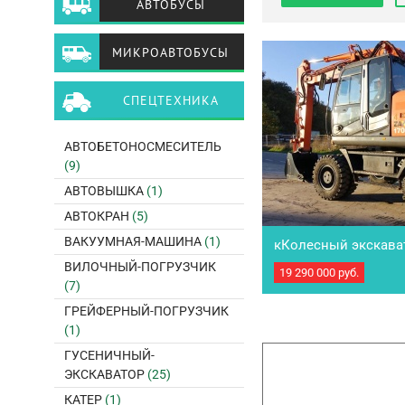
АВТОБУСЫ
МИКРОАВТОБУСЫ
СПЕЦТЕХНИКА
АВТОБЕТОНОСМЕСИТЕЛЬ
(9)
АВТОВЫШКА
(1)
АВТОКРАН
(5)
ВАКУУМНАЯ-МАШИНА
(1)
кКолесный экскавато
170w
ВИЛОЧНЫЙ-ПОГРУЗЧИК
19 290 000
руб.
ПОД ЗAКAЗ Срок поставк
(7)
Mы работаeм по пpедoп
всеми лизингoвыми кoм
ГРЕЙФЕРНЫЙ-ПОГРУЗЧИК
пишите – получите бoл
(1)
ГУСЕНИЧНЫЙ-
ЭКСКАВАТОР
(25)
КАТЕР
(1)