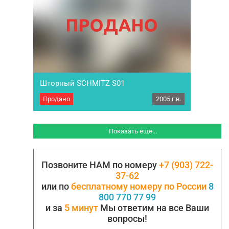
Шторный SCHMITZ S01
Продано
2005 г.в.
Полуприцеп шторный SCHMITZ S01. Год
выпуска 2005. В России с 2010 г. Третий
собственник. Оси - SCHMITZ. Дисковые
тормоза. Пневмо-рессорная подвеска. Три
Показать еще...
ряда отверстий под коники.+ Коники. Петли
под стяжные ремни. Корзина под запаску +
запасной баллон. Ворота родные на четырех
Позвоните НАМ по номеру
+7 (903) 722-
запорах. Тент целый, полы не провалены.
Шторы рабочие. Рама в…
37-62
или по
бесплатному номеру по России
8
800 770 77 99
и за
5 минут
Мы ответим на все Ваши
вопросы!