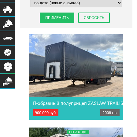
П-образный полуприцеп ZASLAW TRAILIS
D651
900 000
руб.
2008 г.в.
Низкорамный П-образный полуприцеп
ZASLAW TRAILIS D651. Год выпуска 2008.
Страна производитель: Польша
Характеристика: Марка осей: BPW Тип
ЦЕНА С НДС
тормозов: Дисковые Тип подвески: