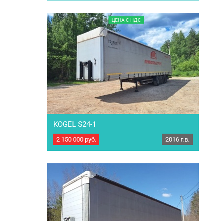
бАРАБАНЫ РММ:39000 кг. МБН: 7200кг.
Грузоподъемность: 31800кг. Габариты
ЦЕНА С НДС
внутренние: длина - 13,64 м. ширина - 2,49 м.
высота - 2,72 м. объём кузова - 92 куб. м.
Резина передняя ось (размер/марка/остаток):
385/65 R22.5 / safekes/ 75% Резина средняя
ось…
KOGEL S24-1
2 150 000
руб.
2016 г.в.
Полуприцеп шторный KOGEL S24-1 Год
выпуска: 2016 Марка осей: SAF Тип тормозов:
Дисковые Тип подвески: Пневмо/рессорная –
интегральная РММ: 35 000 кг. МБН: 6 334 кг.
Грузоподъемность: 28 666 кг. Габариты
внутренние: Длинна: 13.6м. Ширина: 2.55м.
Высота: 2.7м. Объем: 90куб. Вместимость
паллет: 33 е-палет. Резина передняя ось…