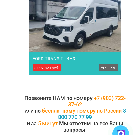
топливного бака (л):…
FORD TRANSIT L4H3
8 097 820
руб.
2025 г.в.
FORD TRANSIT L4H3 ( TURIST 17+1 ) 2025 года
выпуска. Количество мест 17 + 1. Категория D.
Двигатель: Дизельный 2.3 L, Duratorq 175
л.с./430 Нм Трансмиссия: АКПП Привод: RWD
(задний) Грузоподъемность по ПТС, кг: 985…
Позвоните НАМ по номеру
+7 (903) 722-
37-62
или по
бесплатному номеру по России
8
800 770 77 99
и за
5 минут
Мы ответим на все Ваши
вопросы!