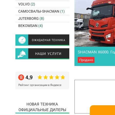
VOLVO
(2)
САМОСВАЛЫ-SHACMAN
(1)
JUTERBORG
(8)
BEKOMSAN
(4)
ОЖИДАЕМАЯ ТЕХНИКА
SHACMAN X6000. Го
НАШИ УСЛУГИ
Продано
Новый Седельный Тяга
выпуска 2024г. • Кабин
WP13.480E501, • АКПП:
Передняя ось 7.3Т MAN,
передаточное число 2.8
НОВАЯ ТЕХНИКА
ОФИЦИАЛЬНЫЕ ДИЛЕРЫ