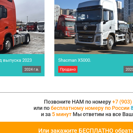
д выпуска 2023
Shacman Х5000.
2024 г.в.
Продано
2023
ч SHACMAN X6000. Год
Седельный тягач Shacman Х 5000 Модель
а X6000, • Двигатель:
SX425843324 Кабина X5000 Год выпуска 
 12TX2421TD, •
Колесная формула 6х4 Собственный вес…
 Задний мост 13T MAN,
46, •…
Позвоните НАМ по номеру
+7 (903)
или по
бесплатному номеру по России
8
и за
5 минут
Мы ответим на все Ваш
Или закажите БЕСПЛАТНО обрат