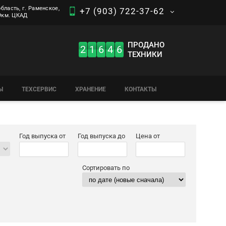
бласть, г. Раменское,
+7 (903) 722-37-62
 9км. ЦКАД
ПРОДАНО
2
1
6
4
6
ТЕХНИКИ
Ы
ТЕХСЕРВИС
ХРАНЕНИЕ
КОНТАКТЫ
Год выпуска от
Год выпуска до
Цена от
Сортировать по