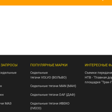
 ЗАПРОСЫ
ПОПУЛЯРНЫЕ МАРКИ
ИНТЕРЕСНЫЕ Ф
седельные
Седельные
Съемки передачи
тягачи VOLVO (ВОЛЬВО)
НТВ - "Главная до
площадке "Трак-
нн
Седельные тягачи MAN (МАН)
онн
Седельные тягачи DAF (ДАФ)
ачи МАЗ
Седельные тягачи ИВЕКО
(IVECO)