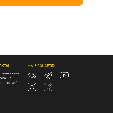
АКТЫ
МЫ В СОЦСЕТЯХ
 телеканала
рога" на
Платформа"