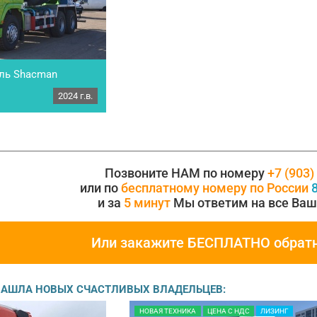
ль Shacman
, 2024г.
2024 г.в.
Shacman
24г. • кабина Х 5000,
ля: WP10.336E53, •
скамерные шины
 управление(пр-во…
Позвоните НАМ по номеру
+7 (903)
или по
бесплатному номеру по России
8
и за
5 минут
Мы ответим на все Ваш
Или закажите БЕСПЛАТНО обрат
 НАШЛА НОВЫХ СЧАСТЛИВЫХ ВЛАДЕЛЬЦЕВ:
НОВАЯ ТЕХНИКА
ЦЕНА С НДС
ЛИЗИНГ