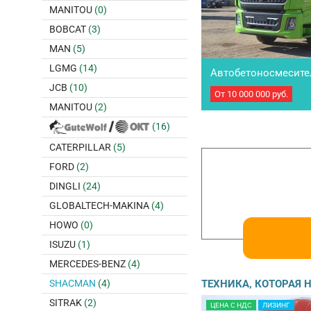
MANITOU
(0)
BOBCAT
(3)
MAN
(5)
LGMG
(14)
Автобетоносмесите
JCB
(10)
SX5258GJBDR384, 6×4
От
10 000 000
руб.
Автобетоносмеситель 
MANITOU
(2)
SX5258GJBDR384, 6×4, 20
(Рест) • модель двигате
(16)
КПП: 12JSD160TA, • бе
315/80R22.5, • рулевое
CATERPILLAR
(5)
FORD
(2)
DINGLI
(24)
GLOBALTECH-MAKINA
(4)
HOWO
(0)
ISUZU
(1)
MERCEDES-BENZ
(4)
ТЕХНИКА, КОТОРАЯ
SHACMAN
(4)
SITRAK
(2)
ЦЕНА С НДС
ЛИЗИНГ