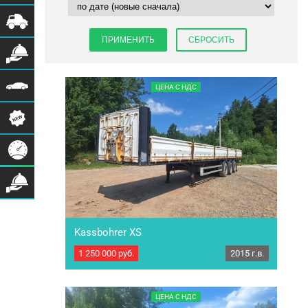
ЦЕНА С НДС
Kassbohrer XS
1 250 000
руб.
2015 г.в.
Полуприцеп бортовой Kassbohrer XS Год
выпуска: 2015 Марка осей: SAF Закладные под
коники 3 ряда (коники в комплекте 16 шт) Тип
тормозов: Дисковые Тип подвески:
ЦЕНА С НДС
интегральная РММ:39000 кг. МБН: 6150 кг.