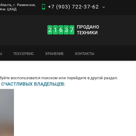
бласть, г. Раменское,
+7 (903) 722-37-62
 9км. ЦКАД
ПРОДАНО
2
1
6
3
7
ТЕХНИКИ
Ы
ТЕХСЕРВИС
ХРАНЕНИЕ
КОНТАКТЫ
буйте воспользоватся поиском или перейдите в другой раздел.
 СЧАСТЛИВЫХ ВЛАДЕЛЬЦЕВ: