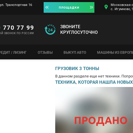
ул. Транспортная 16
Московская о
площадки
с. Игумново,
0
770 77 99
ЗВОНИТЕ
КРУГЛОСУТОЧНО
ЫЙ ЗВОНОК ПО РОССИИ
РЕДИТ / ЛИЗИНГ
ОТЗЫВЫ
ВЫКУП АВТО
МАШИНЫ ИЗ ЕВРОП
ГРУЗОВИК 3 ТОННЫ
В данном разделе еще нет техники. Попро
ТЕХНИКА, КОТОРАЯ НАШЛА НОВЫХ