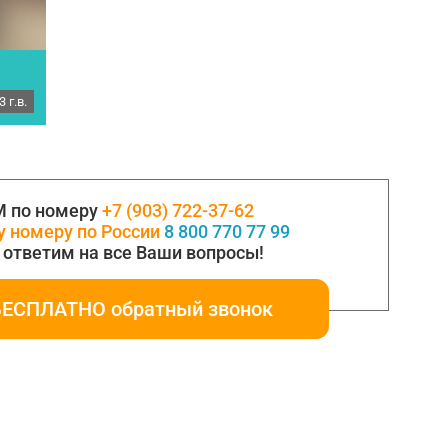
 г.в.
ка
с.
 РММ
ширина
М по номеру
+7 (903) 722-37-62
у номеру по России
8 800 770 77 99
ответим на все Ваши вопросы!
БЕСПЛАТНО обратный звонок