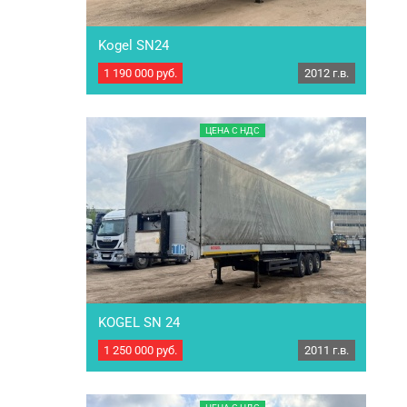
Kogel SN24
1 190 000
руб.
2012 г.в.
П-образный полуприцеп Kogel SN24. Год
выпуска 2012 Тип тормозов Дисковые Тип
подвески Интегральная Марка осей SAF РММ
35000 кг МБН 6400 кг Внутренние размеры
ЦЕНА С НДС
Длина 13,6м Ширина 2,5 м Высота 2,7 м
Резина передняя ось – КАМА – 385/65R22.5 –
50% Резина средняя ось – Doblestar –
385/65R22.5 – 50% Резина задняя ось - КАМА
– 385/65R22.5 – 50% Комплектация:…
KOGEL SN 24
1 250 000
руб.
2011 г.в.
Полуприцеп П-образный KOGEL SN 24
Грузоподъемность 28 700кг, корзина под 2
запасных колеса(колеса в комплекте). ПТС
оригинал по факту 1 собственник Страна