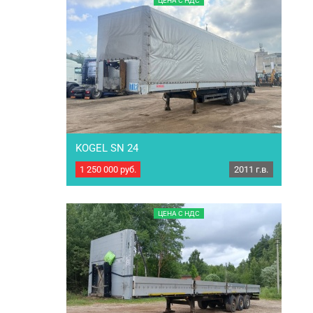
ЦЕНА С НДС
изготовитель- Германия. Характеристики: Год
выпуска: 2011 Марка осей: BPW eco plus Тип
тормозов: Дисковые Тип подвески: Пневмо/
рессорная РММ: 35 000 кг. МБН: 6 30кг.
Грузоподъемность:…
KOGEL SN 24
1 250 000
руб.
2011 г.в.
Полуприцеп П-образный KOGEL SN 24
Грузоподъемность 28 600кг, корзина под 2
запасных колеса(колеса в комплекте). ПТС
оригинал по факту 1 собственник Страна
ЦЕНА С НДС
изготовитель- Германия. Характеристики: Год
выпуска: 2011 Марка осей: BPW eco plus Тип
тормозов: Дисковые Тип подвески: Пневмо/
рессорная РММ: 35 000 кг. МБН: 6 400кг.
Грузоподъемность:…