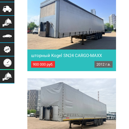
5880…
шторный Kogel SN24 CARGO-MAXX
900 000
руб.
2012 г.в.
Полуприцеп шторный Kogel SN24 CARGO-
MAXX. Год выпуска 2012г. ПТС оригинал,
выдан ЦАТ. Состояние соответствует году
выпуска. Характеристика: Тип осей: BPW Eco +
Тип тормозов: Барабаны РММ: 35 000кг МБН:
6250кг Размеры кузова: Длина: 13,6 м
Ширина: 2,48 м Высота: 2,75 м Объем кузова:
93 м3 Резина в круг: 385/65R22.5/ 50% остатка
Форма оплаты: НДС…