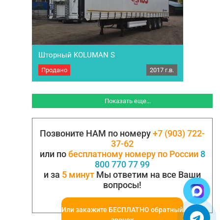
Шторный KOLUMAN S
Продано
2017 г.в.
Полуприцеп шторный Колуман KOLUMAN S,
2017 г.в. 370 000 км. пробега. ЦЕНА с НДС!
Приобретался новым в 2017 году. Один
хозяин по ПТС, ПТС – оригинал, выдана
Показать еще...
ЦЕНТРАЛЬНОЙ АКЦИЗНОЙ ТАМОЖНЕЙ
04.07.2017г. Оси SAF интеграл «короба»,
барабанные тормоза, коники. Подвеска
Позвоните НАМ по номеру
+7 (903) 722-
полностью обслужена и готова к работе, две
корзины под запасные колеса, ящик под…
37-62
или по
бесплатному номеру по России
8
800 770 77 99
и за
5 минут
Мы ответим на все Ваши
вопросы!
Или закажите БЕСПЛАТНО обратный