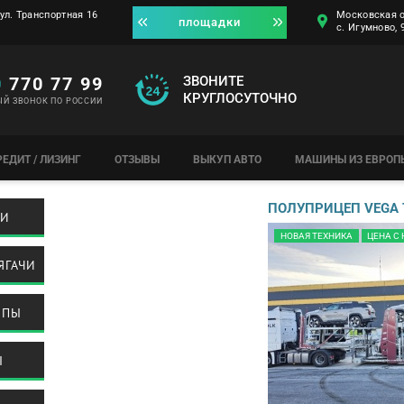
ул. Транспортная 16
Московская о
площадки
с. Игумново,
0
770 77 99
ЗВОНИТЕ
КРУГЛОСУТОЧНО
ЫЙ ЗВОНОК ПО РОССИИ
РЕДИТ / ЛИЗИНГ
ОТЗЫВЫ
ВЫКУП АВТО
МАШИНЫ ИЗ ЕВРОП
ПОЛУПРИЦЕП VEGA 
КИ
НОВАЯ ТЕХНИКА
ЦЕНА С
ЯГАЧИ
ЕПЫ
Ы