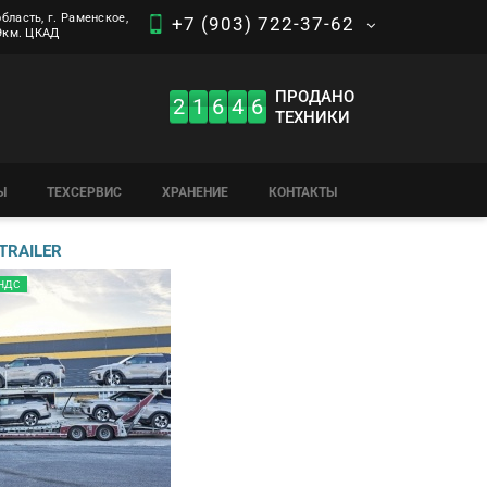
бласть, г. Раменское,
+7 (903) 722-37-62
 9км. ЦКАД
ПРОДАНО
2
1
6
4
6
ТЕХНИКИ
Ы
ТЕХСЕРВИС
ХРАНЕНИЕ
КОНТАКТЫ
TRAILER
 НДС