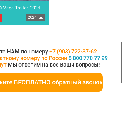
Vega Trailer, 2024
2024 г.в.
ухосный Vega Trailer,
8 единиц автомобилей
урция, Vega Trailer –
вропе. Общая длина:
 мм. Удлинение сзади:
550 мм. Высота
те НАМ по номеру
+7 (903) 722-37-62
мм – 1000 мм или на
а полуприцепа: 11.500
атному номеру по России
8 800 770 77 99
 38.000…
нут
Мы ответим на все Ваши вопросы!
жите БЕСПЛАТНО обратный звонок