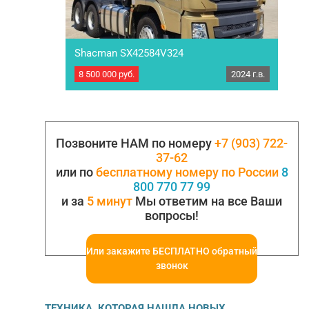
Shacman SX42584V324
8 500 000
руб.
2024 г.в.
Седельный тягач Shacman SX42584V324 6×4,
кабина X3000. Год выпуска…
Позвоните НАМ по номеру
+7 (903) 722-
37-62
или по
бесплатному номеру по России
8
800 770 77 99
и за
5 минут
Мы ответим на все Ваши
вопросы!
Или закажите БЕСПЛАТНО обратный
звонок
ТЕХНИКА, КОТОРАЯ НАШЛА НОВЫХ