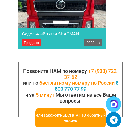
Седельный тягач SHACMAN
SX42584V324 6×4
Продано
2023 г.в.
Седельный тягач SHACMAN SX42584V324 6×4,
кабина X3000, двигатель WP12.430E50 (430
л.с.). Год выпуска 2023. ЭПТС. Пробег: 44176
км. Коробка передач: МКПП, Двигатель: 430
л.с. Евро класс:…
Позвоните НАМ по номеру
+7 (903) 722-
37-62
или по
бесплатному номеру по России
8
800 770 77 99
и за
5 минут
Мы ответим на все Ваши
вопросы!
Или закажите БЕСПЛАТНО обратный
звонок