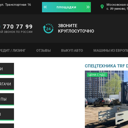
ул. Транспортная 16
Московская о
площадки
с. Игумново,
0
770 77 99
ЗВОНИТЕ
КРУГЛОСУТОЧНО
ЫЙ ЗВОНОК ПО РОССИИ
РЕДИТ / ЛИЗИНГ
ОТЗЫВЫ
ВЫКУП АВТО
МАШИНЫ ИЗ ЕВРОП
СПЕЦТЕХНИКА TRF 
КИ
ЦЕНА С НДС
ЯГАЧИ
ЕПЫ
Ы