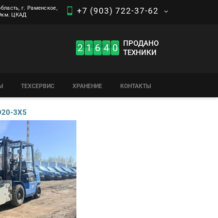
бласть, г. Раменское,
+7 (903) 722-37-62
 9км. ЦКАД
ПРОДАНО
2
1
6
4
0
ТЕХНИКИ
Ы
ТЕХСЕРВИС
ХРАНЕНИЕ
КОНТАКТЫ
D20-3X5