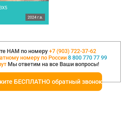
3X5
2024 г.в.
RF D20-3X5. Год выпуска
ителя: Китай.
ахват киповый
отка: 6 м/ч
eмность: 2000 кг.,
те НАМ по номеру
+7 (903) 722-37-62
атному номеру по России
8 800 770 77 99
нут
Мы ответим на все Ваши вопросы!
жите БЕСПЛАТНО обратный звонок