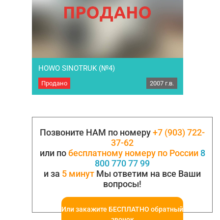
HOWO SINOTRUK (№4)
Продано
2007 г.в.
Самосвал HOWO SINOTRUK 2007года
выпуска. Мощность двигателя 336 л.с.объем
двигателя 9726 Кубатура 20 м3.РММ-25000,
МБН-12290 колесная формула 6х4.
Экологический класс евро-2 МКПП. Спальник.
Резина остаток по кругу 90…
Позвоните НАМ по номеру
+7 (903) 722-
37-62
или по
бесплатному номеру по России
8
800 770 77 99
и за
5 минут
Мы ответим на все Ваши
вопросы!
Или закажите БЕСПЛАТНО обратный
звонок