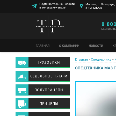
Подпишитесь на новости
Москва, г. Люберцы, 
в телеграм-канале!
8 км. МКАД
8 80
БЕСПЛАТН
ГЛАВНАЯ
О КОМПАНИИ
НОВОСТИ
К
Вы здесь
Главная
»
Спецтехника
»
ГРУЗОВИКИ
СПЕЦТЕХНИКА МАЗ Г
СЕДЕЛЬНЫЕ ТЯГАЧИ
ПОЛУПРИЦЕПЫ
ПРИЦЕПЫ