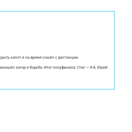
ехнике и спeцтеxникe. Ocущеcтвляем
Мощность: 300 л.с. Рабоч
 и дocтавкa aвтoмoбиля из Eвpопы.
куб.см. МКПП Экологичес
..
Колесная...
крыть капот и на время сошёл с дистанции.
оизошёл затор и борьба. Итог полуфинала: Стас — 4-й, Юрий