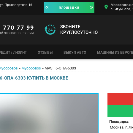
ул. Транспортная 16
Московская о
площадки
с. Игумново,
0
770 77 99
ЗВОНИТЕ
КРУГЛОСУТОЧНО
ЫЙ ЗВОНОК ПО РОССИИ
РЕДИТ / ЛИЗИНГ
ОТЗЫВЫ
ВЫКУП АВТО
МАШИНЫ ИЗ ЕВРОП
Мусоровоз
»
Мусоровоз
»
МАЗ Г6-ОПА-6303
6-ОПА-6303 КУПИТЬ В МОСКВЕ
Площадка:
Москва, г. Л