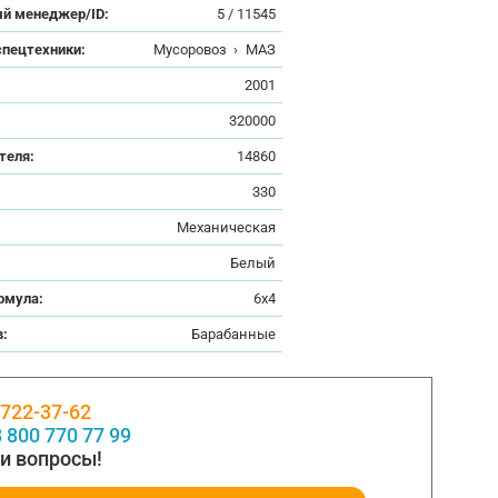
й менеджер/ID:
5 / 11545
спецтехники:
Мусоровоз
›
МАЗ
:
2001
320000
теля:
14860
330
Механическая
Белый
рмула:
6x4
в:
Барабанные
 722-37-62
 800 770 77 99
и вопросы!