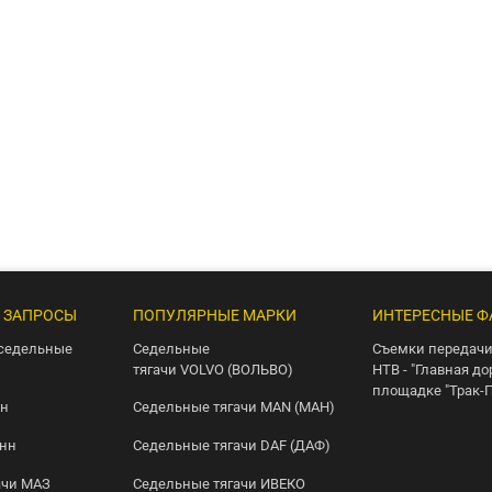
 ЗАПРОСЫ
ПОПУЛЯРНЫЕ МАРКИ
ИНТЕРЕСНЫЕ Ф
седельные
Седельные
Съемки передачи
тягачи VOLVO (ВОЛЬВО)
НТВ - "Главная до
площадке "Трак-
нн
Седельные тягачи MAN (МАН)
онн
Седельные тягачи DAF (ДАФ)
ачи МАЗ
Седельные тягачи ИВЕКО