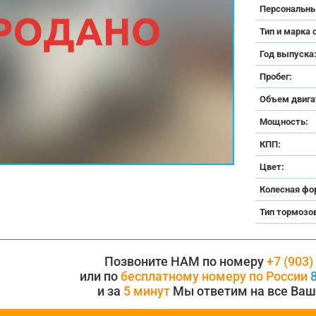
Персональны
Тип и марка 
Год выпуска
Пробег:
Объем двига
Мощность:
КПП:
Цвет:
Колесная фо
Тип тормозо
Позвоните НАМ по номеру
+7 (903)
или по
бесплатному номеру по России
8
и за
5 минут
Мы ответим на все Ваш