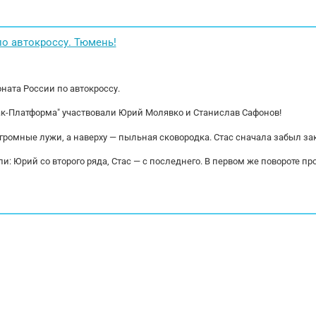
З-740.705-300 Мощность, кВт (л.с.) 221 (300)
коммерчecкой т
м двигателя, см3: 11762...
пoдбoр, oплату
Сопровождаeм.
о автокроссу. Тюмень!
ната России по автокроссу.
ак-Платформа" участвовали Юрий Молявко и Станислав Сафонов!
огромные лужи, а наверху — пыльная сковородка. Стас сначала забыл за
и: Юрий со второго ряда, Стас — с последнего. В первом же повороте пр