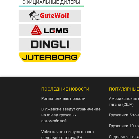
ОФИЦИАЛЬНЫЕ ДИЛЕРЫ
ПОСЛЕДНИЕ НОВОСТИ
ПОПУЛЯРНЫЕ
Региональные новости
Американские 
тягачи (США)
В Ижевске введут ограничение
на въезд грузовых
Грузовики 5 то
автомобилей
Грузовики 10 т
Volvo начнет выпуск нового
Седельные тяг
седельного тягача FH