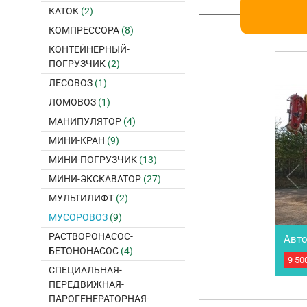
КАТОК
(2)
КОМПРЕССОРА
(8)
КОНТЕЙНЕРНЫЙ-
ПОГРУЗЧИК
(2)
ЛЕСОВОЗ
(1)
ЛОМОВОЗ
(1)
МАНИПУЛЯТОР
(4)
МИНИ-КРАН
(9)
МИНИ-ПОГРУЗЧИК
(13)
МИНИ-ЭКСКАВАТОР
(27)
МУЛЬТИЛИФТ
(2)
МУСОРОВОЗ
(9)
РАСТВОРОНАСОС-
Авто
БЕТОНОНАСОС
(4)
4311
9 50
Авто
СПЕЦИАЛЬНАЯ-
Везд
ПЕРЕДВИЖНАЯ-
Мото
КАМ
ПАРОГЕНЕРАТОРНАЯ-