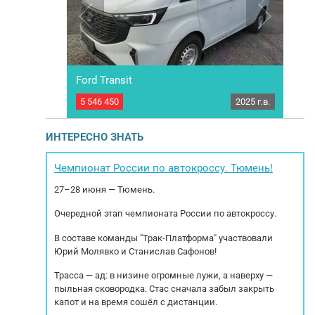
Ford Transit
Soll
2026 г.в.
5 546 450
2025 г.в.
4 45
26, новый под
Микроавтобус Ford Transit 2025 года выпуска.
Микр
ЛАТФОРМА" -
Сидячих мест 9. Категория B. Двигатель: Ford,
202
м рынке по
DURATORQ4D20B6H -рабочий объем
МКП
ИНТЕРЕСНО ЗНАТЬ
транспорта с
цилиндров (см3): 1998 -максимальная
дв
яется прямым
мощность (кВт) (мин-1) : 105 (3600) Объем
мобилей и
топливного бака (л): 80 Технически
Чемпионат России по автокроссу. Тюмень!
импорту!...
допустимая максимальная масса...
27–28 июня — Тюмень.
Очередной этап чемпионата России по автокроссу.
В составе команды "Трак-Платформа" участвовали
Юрий Молявко и Станислав Сафонов!
Трасса — ад: в низине огромные лужи, а наверху —
пыльная сковородка. Стас сначала забыл закрыть
капот и на время сошёл с дистанции.