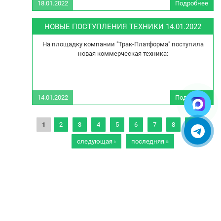
18.01.2022
Подробнее
ПОС
Т
НОВЫЕ ПОСТУПЛЕНИЯ ТЕХНИКИ 14.01.2022
1
На площадку компании "Трак-Платформа" поступила
новая коммерческая техника:
14.01.2022
Подробнее
ПОС
Т
Страницы
1
2
3
4
5
6
7
8
9
…
1
следующая ›
последняя »
© 2005-2025. Все права защищены.
УСЛОВИЯ ИСПОЛЬЗОВАНИЯ СЕРВИСА
Бульбастик - SEO продвижение сайтов в Москве и России