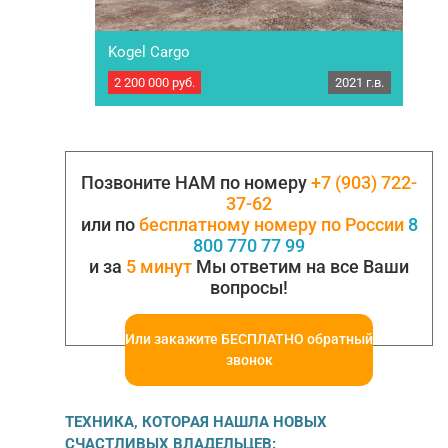
Kogel Cargo
2 200 000
руб.
2021 г.в.
Полуприцеп бортовой Kogel Cargo Год
выпуска: 2021 Марка осей: SAF Тип тормозов:
Дисковые Тип подвески: Пневмо/рессорная –
интегральная РММ: 39 000 кг. МБН: 6 195 кг.
Грузоподъемность: 32 805 кг. Габариты
внутренние: Длинна: 13.6м. Ширина: 2.50м.
Позвоните НАМ по номеру
+7 (903) 722-
Высота борта: 60 см Вместимость паллет: 33 е-
37-62
палет. Резина передняя ось…
или по
бесплатному номеру по России
8
800 770 77 99
и за
5 минут
Мы ответим на все Ваши
вопросы!
Или закажите БЕСПЛАТНО обратный
звонок
ТЕХНИКА, КОТОРАЯ НАШЛА НОВЫХ
СЧАСТЛИВЫХ ВЛАДЕЛЬЦЕВ: