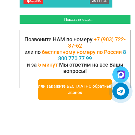
Продано
2011 г.в.
Полуприцеп трехосный, бортовой KOGEL SN24
2011 г.в., сдвижная П-образная крыша
(ГАРДИНА). 260 000 км. пробега.
Приобретался в 2016 г., третий хозяин по ПТС,
Показать еще...
ПТС – оригинал, выдана ЦЕНТРАЛЬНОЙ
АКЦИЗНОЙ ТАМОЖНЕЙ 11.11.2011г. Оси BPW
есо+, дисковые тормоза. Рама в хорошем
Позвоните НАМ по номеру
+7 (903) 722-
состоянии без сварки и латок, тент не течет,
крыша сдвигается без лишних усилий,…
37-62
или по
бесплатному номеру по России
8
800 770 77 99
и за
5 минут
Мы ответим на все Ваши
вопросы!
Или закажите БЕСПЛАТНО обратный
звонок
© 2005-2025. Все права защищены.
УСЛОВИЯ ИСПОЛЬЗОВАНИЯ СЕРВИСА
Бульбастик - SEO продвижение сайтов в Москве и России