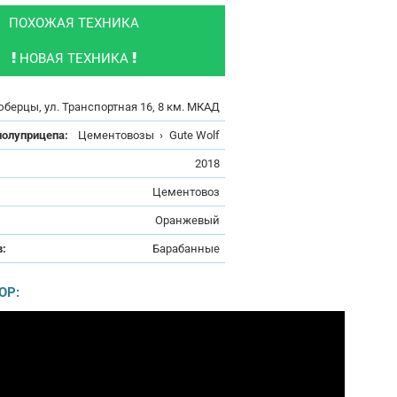
ПОХОЖАЯ ТЕХНИКА
НОВАЯ ТЕХНИКА
юберцы, ул. Транспортная 16, 8 км. МКАД
полуприцепа:
Цементовозы
›
Gute Wolf
:
2018
Цементовоз
Оранжевый
в:
Барабанные
ОР: