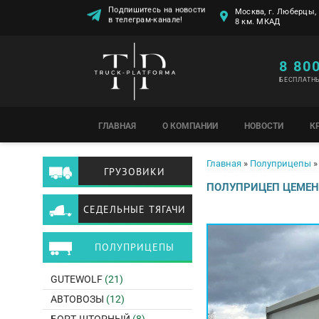
Подпишитесь на новости
Москва, г. Люберцы, 
в телеграм-канале!
8 км. МКАД
8 80
БЕСПЛАТН
ГЛАВНАЯ
О КОМПАНИИ
НОВОСТИ
К
Вы здесь
Главная
»
Полуприцепы
»
ГРУЗОВИКИ
ПОЛУПРИЦЕП ЦЕМЕН
СЕДЕЛЬНЫЕ ТЯГАЧИ
ПОЛУПРИЦЕПЫ
GUTEWOLF
(21)
АВТОВОЗЫ
(12)