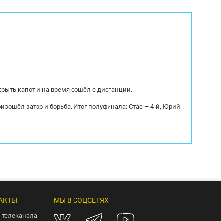
мозов Дисковые Тип подвески Пневмо-
Год выпуска: 2024 Количест
крыть капот и на время сошёл с дистанции.
оизошёл затор и борьба. Итог полуфинала: Стас — 4-й, Юрий
АКТЫ
МЫ В СОЦСЕТЯХ
 телеканала