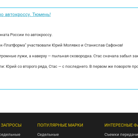
узки WISTRA Система Характеристика: На
ящик. Тип тор
ой...
рессорная...
о автокроссу. Тюмень!
ната России по автокроссу.
ак-Платформа" участвовали Юрий Молявко и Станислав Сафонов!
огромные лужи, а наверху — пыльная сковородка. Стас сначала забыл за
и: Юрий со второго ряда, Стас — с последнего. В первом же повороте пр
 ЗАПРОСЫ
ПОПУЛЯРНЫЕ МАРКИ
ИНТЕРЕСНЫЕ Ф
седельные
Седельные
Съемки передачи