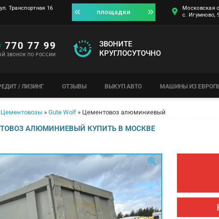
ул. Транспортная 16
Московская о
площадки
с. Игумново,
0
770 77 99
ЗВОНИТЕ
КРУГЛОСУТОЧНО
ЫЙ ЗВОНОК ПО РОССИИ
РЕДИТ / ЛИЗИНГ
ОТЗЫВЫ
ВЫКУП АВТО
МАШИНЫ ИЗ ЕВРОП
Цементовозы
»
Gute Wolf
»
Цементовоз алюминиевый
ТОВОЗ АЛЮМИНИЕВЫЙ КУПИТЬ В МОСКВЕ