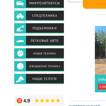
МИКРОАВТОБУСЫ
СПЕЦТЕХНИКА
ПОДЪЕМНИКИ
ЛЕГКОВЫЕ АВТО
НОВАЯ ТЕХНИКА
ОЖИДАЕМАЯ ТЕХНИКА
НАШИ УСЛУГИ
Orth
5 20
Полу
оси.
разм
м. О
Допо