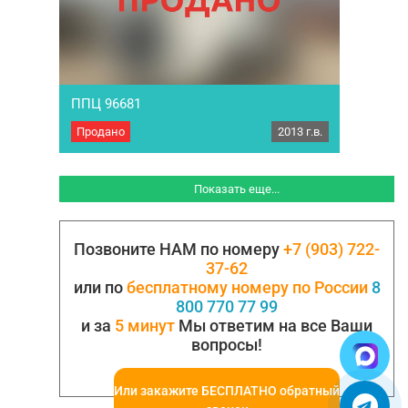
ППЦ 96681
Продано
2013 г.в.
Полуприцеп Цистерна пищевая ППЦ 96681,
2013г.в. объем 36м3, односекционная, оси
BPW тормоза дисковые, все счетчики, датчики
исправны, все документы в наличии,
Показать еще...
откалибрована, отторирована, паспорта на
руках, резина новая по кругу, Возможна
продажа в Лизинг , Кредит…
Позвоните НАМ по номеру
+7 (903) 722-
37-62
или по
бесплатному номеру по России
8
800 770 77 99
и за
5 минут
Мы ответим на все Ваши
вопросы!
Или закажите БЕСПЛАТНО обратный