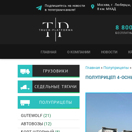
Москва, г. Люберцы, 
Подпишитесь на новости
8 км. МКАД
в телеграм-канале!
8 80
БЕСПЛАТН
ГЛАВНАЯ
О КОМПАНИИ
НОВОСТИ
К
Вы здесь
Главная
»
Полуприцепы
»
ГРУЗОВИКИ
ПОЛУПРИЦЕП 4-ОСНЫ
СЕДЕЛЬНЫЕ ТЯГАЧИ
ПОЛУПРИЦЕПЫ
GUTEWOLF
(21)
АВТОВОЗЫ
(12)