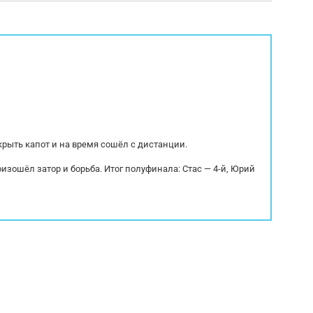
о, закладные под коники, коники 12шт
Интегральная Высота ССУ:
арактеристики: Тип тормозов:...
38 500 кг Грузоподъемность
крыть капот и на время сошёл с дистанции.
оизошёл затор и борьба. Итог полуфинала: Стас — 4-й, Юрий