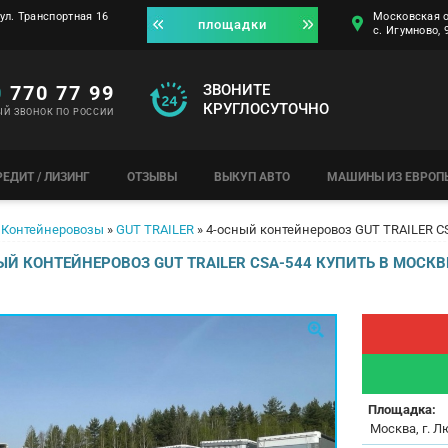
ул. Транспортная 16
Московская о
площадки
с. Игумново,
0
770 77 99
ЗВОНИТЕ
КРУГЛОСУТОЧНО
ЫЙ ЗВОНОК ПО РОССИИ
РЕДИТ / ЛИЗИНГ
ОТЗЫВЫ
ВЫКУП АВТО
МАШИНЫ ИЗ ЕВРОП
Контейнеровозы
»
GUT TRAILER
»
4-осный контейнеровоз GUT TRAILER C
Й КОНТЕЙНЕРОВОЗ GUT TRAILER CSA-544 КУПИТЬ В МОСКВ
Площадка:
Москва, г. Л