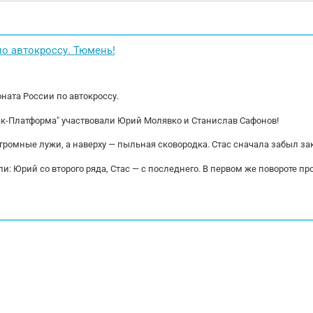
у, адаптирован для езды по колее.; высота ССУ
запасное колес
 000 мм.; материал колбы - сталь ST52...
в комплекте, Х
о автокроссу. Тюмень!
ната России по автокроссу.
ак-Платформа" участвовали Юрий Молявко и Станислав Сафонов!
огромные лужи, а наверху — пыльная сковородка. Стас сначала забыл за
и: Юрий со второго ряда, Стас — с последнего. В первом же повороте пр