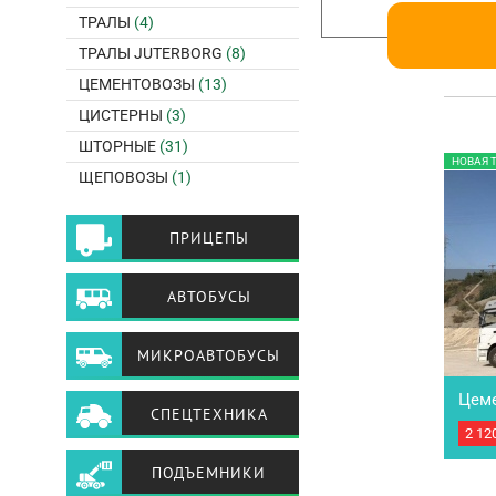
ТРАЛЫ
(4)
ТРАЛЫ JUTERBORG
(8)
ЦЕМЕНТОВОЗЫ
(13)
ЦИСТЕРНЫ
(3)
ШТОРНЫЕ
(31)
НОВАЯ 
ЩЕПОВОЗЫ
(1)
ПРИЦЕПЫ
АВТОБУСЫ
МИКРОАВТОБУСЫ
Цем
СПЕЦТЕХНИКА
милл
2 12
Полу
новы
ПОДЪЕМНИКИ
Герм
хара