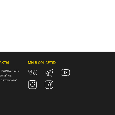
АКТЫ
МЫ В СОЦСЕТЯХ
 телеканала
рога" на
Платформа"