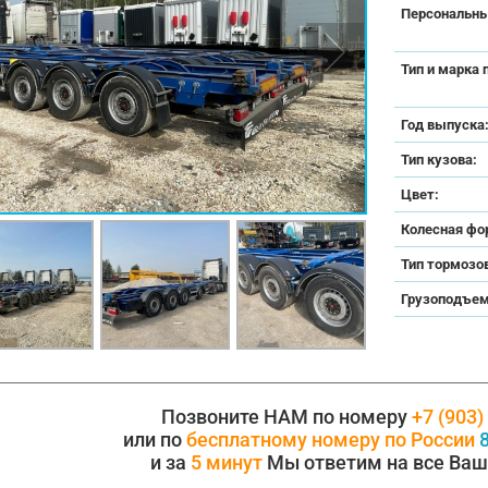
Персональны
Тип и марка 
Год выпуска
Тип кузова:
Цвет:
Колесная фо
Тип тормозо
Грузоподъем
Позвоните НАМ по номеру
+7 (903)
или по
бесплатному номеру по России
8
и за
5 минут
Мы ответим на все Ваш