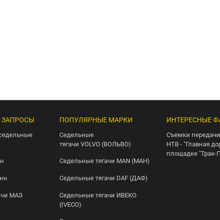
 ЗАПРОСЫ
ПОПУЛЯРНЫЕ МАРКИ
ИНТЕРЕСНЫЕ Ф
седельные
Седельные
Съемки передачи
тягачи VOLVO (ВОЛЬВО)
НТВ - "Главная до
площадке "Трак-
нн
Седельные тягачи MAN (МАН)
онн
Седельные тягачи DAF (ДАФ)
ачи МАЗ
Седельные тягачи ИВЕКО
(IVECO)