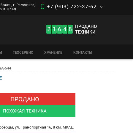
бласть, г. Раменское,
+7 (903) 722-37-62
 9км. ЦКАД
ПРОДАНО
2
1
6
4
8
ТЕХНИКИ
Ы
ТЕХСЕРВИС
ХРАНЕНИЕ
КОНТАКТЫ
SA-544
Е
ПРОДАНО
ПОХОЖАЯ ТЕХНИКА
юберцы, ул. Транспортная 16, 8 км. МКАД