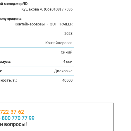
й менеджер/ID:
Кушакова А. (Сов0108) / 7536
полуприцепа:
Контейнеровозы
›
GUT TRAILER
:
2023
Контейнеровоз
Синий
рмула:
4 оси
в:
Дисковые
ность, т.:
40500
 722-37-62
 800 770 77 99
и вопросы!