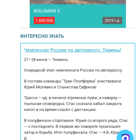
KOLUMAN S
Orth
2024 г.в.
1 650 000
2019 г.в.
3 70
TITAN 226Т4 .
Шторно-бортовой полуприцеп KOLUMAN S –
По
полным НДС,
2019 года выпуска. Полуприцеп полностью в
вы
я: оснащен
рабочем состоянии, сварных элементов не
ИНТЕРЕСНО ЗНАТЬ
-футовых или
имеет, все расстановки работают, ошибок на
Ин
а, а также
блоках не имеет, готов к последующей
ния груза,
эксплуатации. Комплектация: Корзина под
Чемпионат России по автокроссу. Тюмень!
риставные
два З\К, новое запасное колесо,
27–28 июня — Тюмень.
противооткаты,...
Очередной этап чемпионата России по автокроссу.
В составе команды "Трак-Платформа" участвовали
Юрий Молявко и Станислав Сафонов!
Трасса — ад: в низине огромные лужи, а наверху —
пыльная сковородка. Стас сначала забыл закрыть
капот и на время сошёл с дистанции.
В полуфинале стартовали: Юрий со второго ряда, Стас
— с последнего. В первом же повороте произошёл
затор и борьба. Итог полуфинала: Стас — 4-й, Юрий — 5-
й.