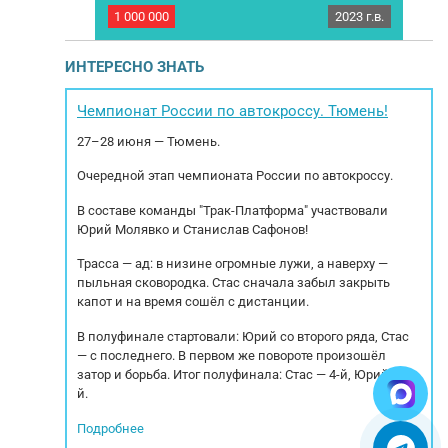
2024 г.в.
1 000 000
2023 г.в.
3 20
аздвижной).
Полуприцеп бортовой ТЗА 588513. Год
Пол
резервировать
выпуска 2023. Продажа с полным НДС,
ИЧЕСКИЕ
Кредит/Лизинг.Габаритные размеры: длина -
Ди
ИНТЕРЕСНО ЗНАТЬ
ъемность
13.60 м; ширина - 2.50 м; высота борта: 75 см
00 / 30 000
.Комплектация: Корзина под запаску 1 шт,
вн
Общая масса,
Запасное колесо 1 шт,
Выс
Чемпионат России по автокроссу. Тюмень!
и,...
Инструментальныйящик 1 шт,
ос
27–28 июня — Тюмень.
противооткатные башмаки 2 шт. Передняя
ось...
Очередной этап чемпионата России по автокроссу.
В составе команды "Трак-Платформа" участвовали
Юрий Молявко и Станислав Сафонов!
Трасса — ад: в низине огромные лужи, а наверху —
пыльная сковородка. Стас сначала забыл закрыть
капот и на время сошёл с дистанции.
В полуфинале стартовали: Юрий со второго ряда, Стас
— с последнего. В первом же повороте произошёл
затор и борьба. Итог полуфинала: Стас — 4-й, Юрий — 5-
й.
Подробнее