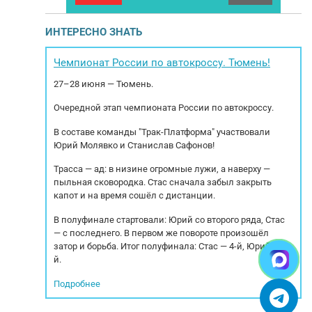
овые тормоза.
выпуска: 2016 Марка осей: SAF Тип тормозов:
20
 и готова к
Дисковые Тип подвески: Пневмо/рессорная –
о
ИНТЕРЕСНО ЗНАТЬ
маки, одно
интегральная РММ: 35 000 кг. МБН: 6 334 кг.
под
льный ящик.
Грузоподъемность: 28 666 кг. Габариты
790
остоянии,
внутренние: Длинна: 13.6м. Ширина: 2.55м.
Чемпионат России по автокроссу. Тюмень!
ибок нет,
Высота: 2.7м....
27–28 июня — Тюмень.
Очередной этап чемпионата России по автокроссу.
В составе команды "Трак-Платформа" участвовали
Юрий Молявко и Станислав Сафонов!
Трасса — ад: в низине огромные лужи, а наверху —
пыльная сковородка. Стас сначала забыл закрыть
капот и на время сошёл с дистанции.
В полуфинале стартовали: Юрий со второго ряда, Стас
— с последнего. В первом же повороте произошёл
затор и борьба. Итог полуфинала: Стас — 4-й, Юрий — 5-
й.
Подробнее