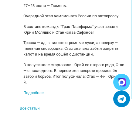
и,...
внутренние: Длинна: 13.6м....
27–28 июня — Тюмень.
Очередной этап чемпионата России по автокроссу.
В составе команды "Трак-Платформа" участвовали
Юрий Молявко и Станислав Сафонов!
Трасса — ад: в низине огромные лужи, а наверху —
пыльная сковородка. Стас сначала забыл закрыть
капот и на время сошёл с дистанции.
В полуфинале стартовали: Юрий со второго ряда, Стас
— с последнего. В первом же повороте произошёл
затор и борьба. Итог полуфинала: Стас — 4-й, Юрий — 5-
й.
Подробнее
Все статьи
© 2005-2025. Все права защищены.
УСЛОВИЯ ИСПОЛЬЗОВАНИЯ СЕРВИСА