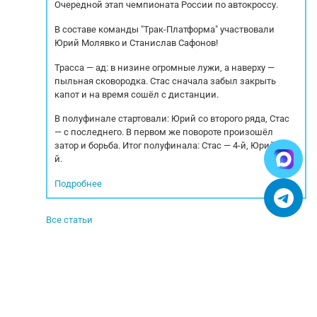
Очередной этап чемпионата России по автокроссу.
В составе команды "Трак-Платформа" участвовали
Юрий Молявко и Станислав Сафонов!
Трасса — ад: в низине огромные лужи, а наверху —
пыльная сковородка. Стас сначала забыл закрыть
капот и на время сошёл с дистанции.
В полуфинале стартовали: Юрий со второго ряда, Стас
— с последнего. В первом же повороте произошёл
затор и борьба. Итог полуфинала: Стас — 4-й, Юрий — 5-
й.
Подробнее
Все статьи
© 2005-2025. Все права защищены.
УСЛОВИЯ ИСПОЛЬЗОВАНИЯ СЕРВИСА
Бульбастик - SEO продвижение сайтов в Москве и России