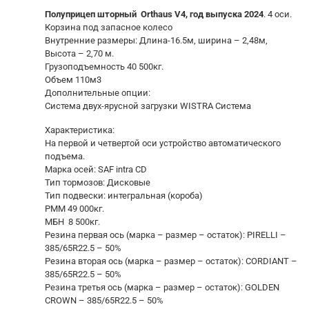
Полуприцеп шторный Orthaus V4, год выпуска 2024
. 4 оси.
Корзина под запасное колесо
Внутренние размеры: Длина-16.5м, ширина – 2,48м,
Высота – 2,70 м.
Грузоподъемность 40 500кг.
Объем 110м3
Дополнительные опции:
Система двух-ярусной загрузки WISTRA Система
Характеристика:
На первой и четвертой оси устройство автоматического
подъема.
Марка осей: SAF intra CD
Тип тормозов: Дисковые
Тип подвески: интегральная (короба)
РММ 49 000кг.
МБН 8 500кг.
Резина первая ось (марка – размер – остаток): PIRELLI –
385/65R22.5 – 50%
Резина вторая ось (марка – размер – остаток): CORDIANT –
385/65R22.5 – 50%
Резина третья ось (марка – размер – остаток): GOLDEN
CROWN – 385/65R22.5 – 50%