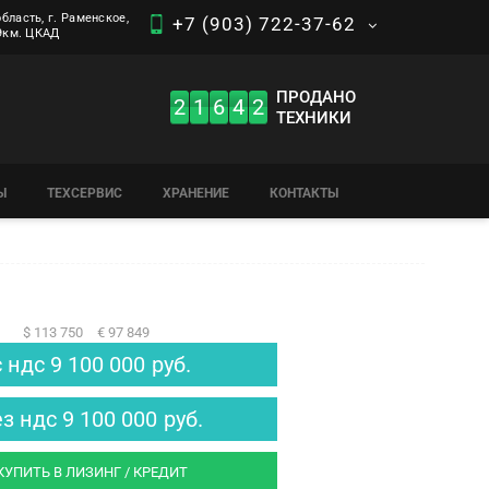
бласть, г. Раменское,
+7 (903) 722-37-62
 9км. ЦКАД
ПРОДАНО
2
1
6
4
2
ТЕХНИКИ
Ы
ТЕХСЕРВИС
ХРАНЕНИЕ
КОНТАКТЫ
$ 113 750
€ 97 849
с ндс
9 100 000
руб.
ез ндс
9 100 000
руб.
КУПИТЬ В ЛИЗИНГ / КРЕДИТ