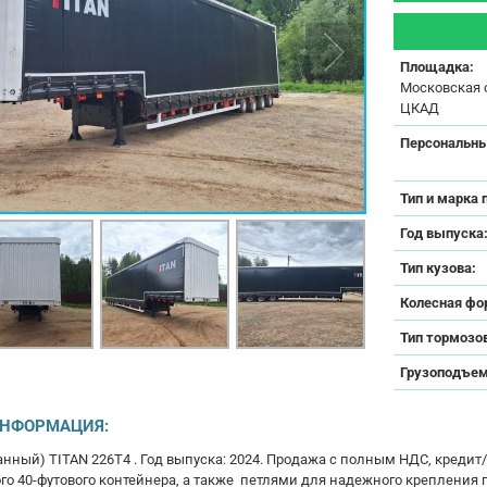
Площадка:
Московская о
ЦКАД
Персональны
Тип и марка 
Год выпуска
Тип кузова:
Колесная фо
Тип тормозо
Грузоподъем
ИНФОРМАЦИЯ:
анный) TITAN 226Т4 . Год выпуска: 2024. Продажа с полным НДС, креди
ого 40-футового контейнера, а также петлями для надежного крепления 