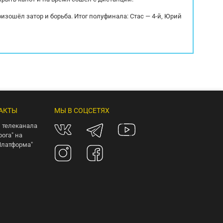
оизошёл затор и борьба. Итог полуфинала: Стас — 4-й, Юрий
АКТЫ
МЫ В СОЦСЕТЯХ
 телеканала
рога" на
Платформа"