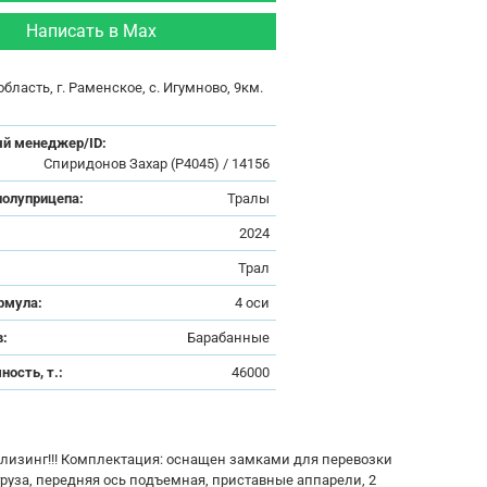
Написать в Max
бласть, г. Раменское, с. Игумново, 9км.
й менеджер/ID:
Спиридонов Захар (Р4045) / 14156
полуприцепа:
Тралы
:
2024
Трал
рмула:
4 оси
в:
Барабанные
ность, т.:
46000
т/лизинг!!! Комплектация: оснащен замками для перевозки
груза, передняя ось подъемная, приставные аппарели, 2