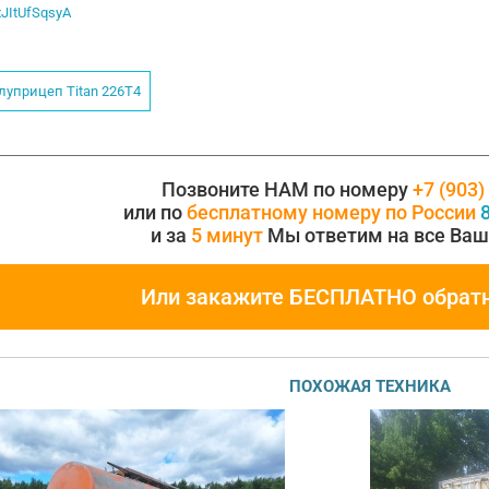
axJItUfSqsyA
луприцеп Titan 226Т4
Позвоните НАМ по номеру
+7 (903)
или по
бесплатному номеру по России
8
и за
5 минут
Мы ответим на все Ваш
Или закажите БЕСПЛАТНО обрат
ПОХОЖАЯ ТЕХНИКА