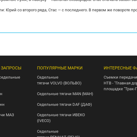
и: Юрий со второго ряда, Стас — с последнего. В первом же повороте пр
 ЗАПРОСЫ
ПОПУЛЯРНЫЕ МАРКИ
ИНТЕРЕСНЫЕ Ф
седельные
Седельные
Съемки передачи
тягачи VOLVO (ВОЛЬВО)
НТВ - "Главная до
площадке "Трак-
нн
Седельные тягачи MAN (МАН)
онн
Седельные тягачи DAF (ДАФ)
ачи МАЗ
Седельные тягачи ИВЕКО
(IVECO)
Седельные