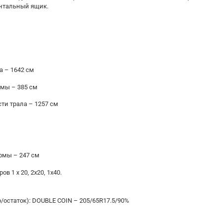
ентальный ящик.
 – 1642 см
мы – 385 см
ти трала – 1257 см
рмы – 247 см
 1 х 20, 2x20, 1x40.
остаток): DOUBLE COIN – 205/65R17.5/90%