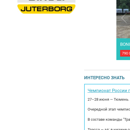
BON
790 
Полу
выпу
торм
РММ 
(мар
ИНТЕРЕСНО ЗНАТЬ
30 %
Чемпионат России п
27–28 июня — Тюмень.
Очередной этап чемпио
В составе команды "Тр
Трасса — ад: в низине 