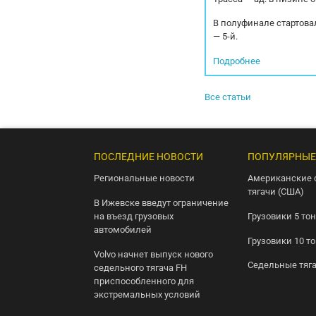
В полуфинале стартовал
— 5-й.
Подробнее
Все статьи
ПОСЛЕДНИЕ НОВОСТИ
ПОПУЛЯРНЫЕ
Региональные новости
Американские 
тягачи (США)
В Ижевске введут ограничение
на въезд грузовых
Грузовики 5 то
автомобилей
Грузовики 10 т
Volvo начнет выпуск нового
Седельные тяг
седельного тягача FH
приспособленного для
экстремальных условий