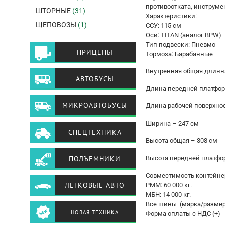
противоотката, инструм
ШТОРНЫЕ
(31)
Характеристики:
ЩЕПОВОЗЫ
(1)
ССУ: 115 см
Оси: TITAN (аналог ВРW)
Тип подвески: Пневмо
ПРИЦЕПЫ
Тормоза: Барабанные
Внутренняя общая длинна
АВТОБУСЫ
Длина передней платфор
МИКРОАВТОБУСЫ
Длина рабочей поверхнос
Ширина – 247 см
СПЕЦТЕХНИКА
Высота общая – 308 см
ПОДЪЕМНИКИ
Высота передней платфо
Совместимость контейнеров
ЛЕГКОВЫЕ АВТО
РММ: 60 000 кг.
МБН: 14 000 кг.
Все шины (марка/размер/
НОВАЯ ТЕХНИКА
Форма оплаты с НДС (+)