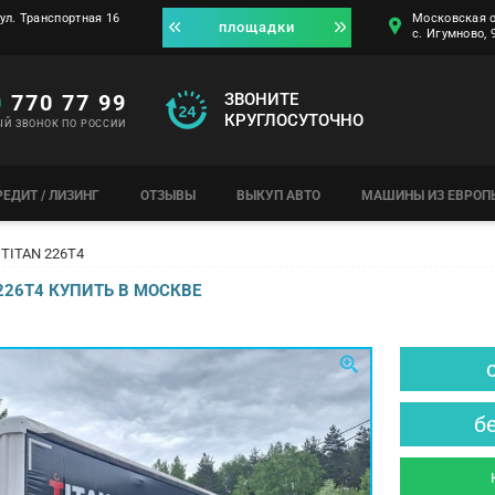
ул. Транспортная 16
Московская о
площадки
с. Игумново,
0
770 77 99
ЗВОНИТЕ
КРУГЛОСУТОЧНО
ЫЙ ЗВОНОК ПО РОССИИ
РЕДИТ / ЛИЗИНГ
ОТЗЫВЫ
ВЫКУП АВТО
МАШИНЫ ИЗ ЕВРОП
TITAN 226Т4
226Т4 КУПИТЬ В МОСКВЕ
б