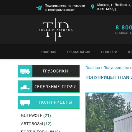
Москва, г. Люберцы, 
Подпишитесь на новости
8 км. МКАД
в телеграм-канале!
8 80
БЕСПЛАТН
ГЛАВНАЯ
О КОМПАНИИ
НОВОСТИ
К
Вы здесь
Главная
»
Полуприцепы
»
ГРУЗОВИКИ
ПОЛУПРИЦЕП TITAN 
СЕДЕЛЬНЫЕ ТЯГАЧИ
ПОЛУПРИЦЕПЫ
GUTEWOLF
(21)
АВТОВОЗЫ
(12)