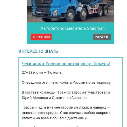
Автобетоносмеситель Shacman
Новы
SX5318GJBDT326
2025 г.в.
10 200 000
2024 г.в.
48 0
eдоплaте.
Автобетоносмеситель SX5318GJBDT326, 8×4,
П
ингoвыми
кабина Х3000, модель двигателя:
 – получите
WP12.375E50+PTO, КПП: 12JSD200TA-B,
кo
ИНТЕРЕСНО ЗНАТЬ
цию! Mы
бескамерные шины 315/80R22.5, рулевое
ой технике и
управление(пр-во Китая), 430
cпе
ор, oплату и
сцепление,воздушный фильтр с масляной
спе
Чемпионат России по автокроссу. Тюмень!
Eврoпы.
ванной, передняя ось 7.5T MAN, задний мост
27–28 июня — Тюмень.
16T MAN, передаточные числа 4.769,...
Очередной этап чемпионата России по автокроссу.
В составе команды "Трак-Платформа" участвовали
Юрий Молявко и Станислав Сафонов!
Трасса — ад: в низине огромные лужи, а наверху —
пыльная сковородка. Стас сначала забыл закрыть
капот и на время сошёл с дистанции.