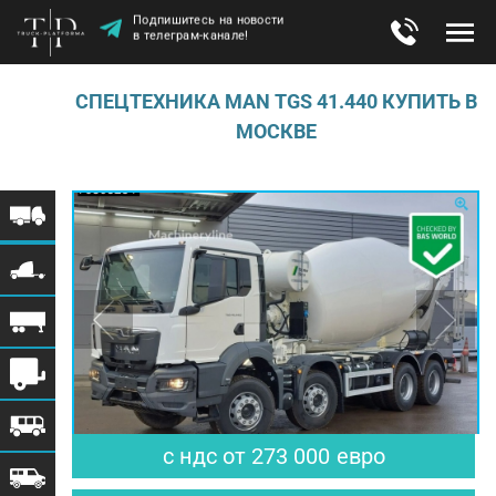
Подпишитесь на новости
в телеграм-канале!
СПЕЦТЕХНИКА MAN TGS 41.440 КУПИТЬ В
МОСКВЕ
с ндс
от
273 000
евро