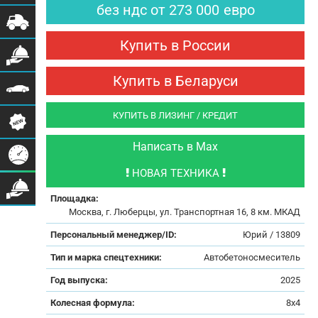
без ндс
от
273 000
евро
Купить в России
Купить в Беларуси
КУПИТЬ В ЛИЗИНГ / КРЕДИТ
Написать в Max
НОВАЯ ТЕХНИКА
Площадка:
Москва, г. Люберцы, ул. Транспортная 16, 8 км. МКАД
Персональный менеджер/ID:
Юрий / 13809
Тип и марка спецтехники:
Автобетоносмеситель
Год выпуска:
2025
Колесная формула:
8x4