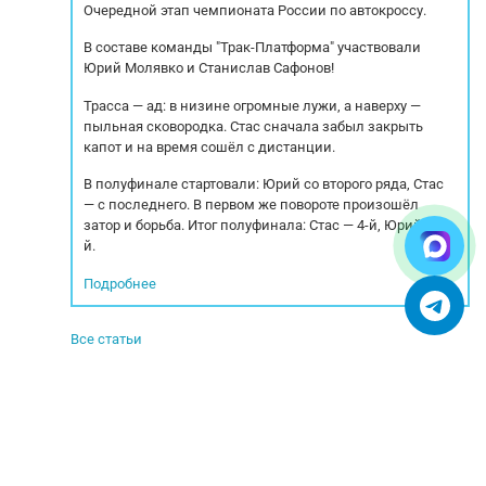
Очередной этап чемпионата России по автокроссу.
В составе команды "Трак-Платформа" участвовали
Юрий Молявко и Станислав Сафонов!
Трасса — ад: в низине огромные лужи, а наверху —
пыльная сковородка. Стас сначала забыл закрыть
капот и на время сошёл с дистанции.
В полуфинале стартовали: Юрий со второго ряда, Стас
— с последнего. В первом же повороте произошёл
затор и борьба. Итог полуфинала: Стас — 4-й, Юрий — 5-
й.
Подробнее
Все статьи
© 2005-2025. Все права защищены.
УСЛОВИЯ ИСПОЛЬЗОВАНИЯ СЕРВИСА
Бульбастик - SEO продвижение сайтов в Москве и России