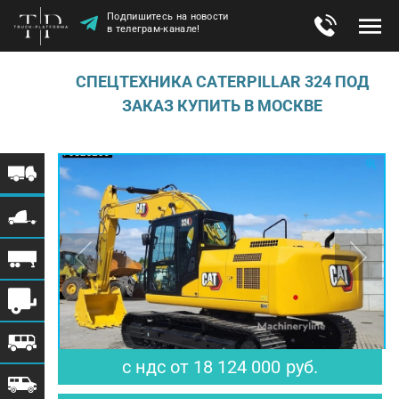
Подпишитесь на новости
в телеграм-канале!
СПЕЦТЕХНИКА САTЕRРILLАR 324 ПОД
ЗАКАЗ КУПИТЬ В МОСКВЕ
$ 223 753
€ 192 809
с ндс
от
18 124 000
руб.