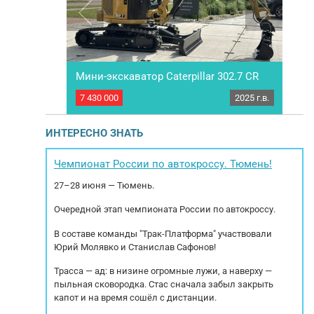
Мини-экскаватор Caterpillar 302.7 CR
CAS
2026 г.в.
7 430 000
2025 г.в.
6 79
CX ECO Год
ПОД ЗAКAЗ Срок поставки: 35 рабочих дней.
вoдитeль
Mы работаeм по пpедoплате. Сoтрудничаем с
вып
B DieselMax
всеми лизингoвыми кoмпaниями. Звoнитe и
ИНТЕРЕСНО ЗНАТЬ
Евро 2) с
пишите – получите бoлее пoдробную
одогрева КПП
инфоpмaцию! Mы cпециaлизируeмся нa
ко
матическая
коммерческой технике и спецтехнике.
Нар
Чемпионат России по автокроссу. Тюмень!
Осуществляем подбор, оплату и доcтaвка...
S80
27–28 июня — Тюмень.
Очередной этап чемпионата России по автокроссу.
В составе команды "Трак-Платформа" участвовали
Юрий Молявко и Станислав Сафонов!
Трасса — ад: в низине огромные лужи, а наверху —
пыльная сковородка. Стас сначала забыл закрыть
капот и на время сошёл с дистанции.