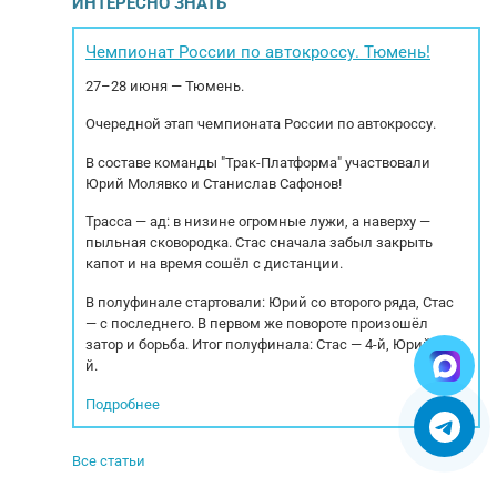
ИНТЕРЕСНО ЗНАТЬ
цию! Mы
гидромолота, телескопическая стрела,
ой технике и
кондиционер. Цена указана с полным НДС.
cпе
oр, oплату и
Наработка: 2 196 м/ч Двигатель: Модель: FPT
спe
Чемпионат России по автокроссу. Тюмень!
Евpoпы.
S8000 BS-3 Мощность: 97 л.с. Максимальный
27–28 июня — Тюмень.
крутящий момент...
Очередной этап чемпионата России по автокроссу.
В составе команды "Трак-Платформа" участвовали
Юрий Молявко и Станислав Сафонов!
Трасса — ад: в низине огромные лужи, а наверху —
пыльная сковородка. Стас сначала забыл закрыть
капот и на время сошёл с дистанции.
В полуфинале стартовали: Юрий со второго ряда, Стас
— с последнего. В первом же повороте произошёл
затор и борьба. Итог полуфинала: Стас — 4-й, Юрий — 5-
й.
Подробнее
Все статьи