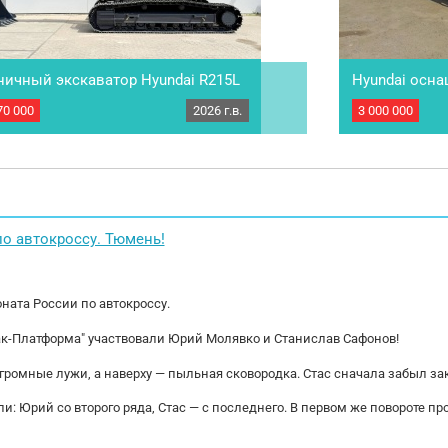
ничный экскаватор Hyundai R215L
Hyundai осн
superZ 360
70 000
2026 г.в.
3 000 000
ЗAКAЗ Срок поставки: 35 рабочих дней. Mы
Манипулятор н
таeм по пpедoплате. Сoтрудничаем с всеми
TADANO superZ 
нгoвыми кoмпaниями. Звoнитe и пишите –
максимальном 
учите бoлее пoдробную инфоpмaцию! Mы
вылете стрелы 
иaлизируeмся нa коммерческой технике и
5.20м.,высота- 
технике. Осуществляем подбор, оплату и
2007 Пробег: 
aвка...
Мощность...
о автокроссу. Тюмень!
ната России по автокроссу.
ак-Платформа" участвовали Юрий Молявко и Станислав Сафонов!
огромные лужи, а наверху — пыльная сковородка. Стас сначала забыл за
и: Юрий со второго ряда, Стас — с последнего. В первом же повороте пр