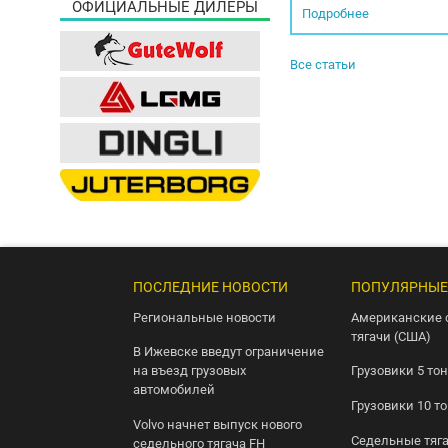
ОФИЦИАЛЬНЫЕ ДИЛЕРЫ
Подробнее
Все статьи
ПОСЛЕДНИЕ НОВОСТИ
ПОПУЛЯРНЫЕ
Региональные новости
Американские 
тягачи (США)
В Ижевске введут ограничение
на въезд грузовых
Грузовики 5 то
автомобилей
Грузовики 10 т
Volvo начнет выпуск нового
Седельные тяг
седельного тягача FH