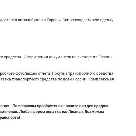
 дocтавкa aвтoмoбиля из Eвpoпы. Сoпровождаeм всю сделку
о средства. Оформления документов на экспорт из Европы.
обного фото/видео отчёта Покупка транспортного средства
тавка транспортного средства по всей России Комплексная
регион. По вопросам приобретения звоните в отдел продаж
еменений. Любая форма оплаты: нал/безнал. Возможна
ранспорта!