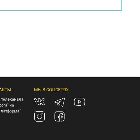
АКТЫ
МЫ В СОЦСЕТЯХ
 телеканала
рога" на
Платформа"