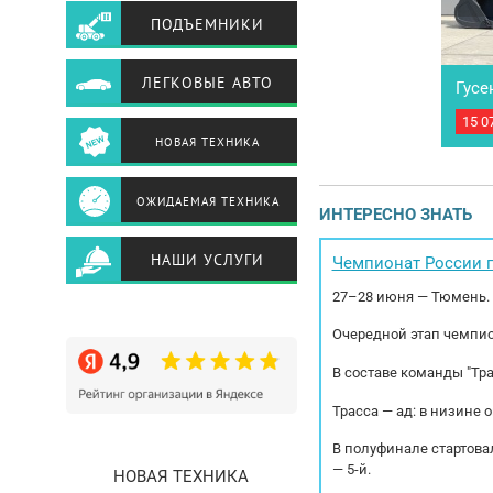
ПОДЪЕМНИКИ
ЛЕГКОВЫЕ АВТО
Гусе
15 0
ПОД 
рабо
НОВАЯ ТЕХНИКА
лизи
пол
cпец
ОЖИДАЕМАЯ ТЕХНИКА
ИНТЕРЕСНО ЗНАТЬ
спец
доcт
НАШИ УСЛУГИ
Чемпионат России п
27–28 июня — Тюмень.
Очередной этап чемпио
В составе команды "Тр
Трасса — ад: в низине 
В полуфинале стартовал
— 5-й.
НОВАЯ ТЕХНИКА