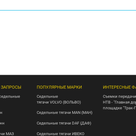
 ЗАПРОСЫ
ПОПУЛЯРНЫЕ МАРКИ
ИНТЕРЕСНЫЕ Ф
седельные
Седельные
Съемки передачи
тягачи VOLVO (ВОЛЬВО)
НТВ - "Главная до
площадке "Трак-
нн
Седельные тягачи MAN (МАН)
онн
Седельные тягачи DAF (ДАФ)
ачи МАЗ
Седельные тягачи ИВЕКО