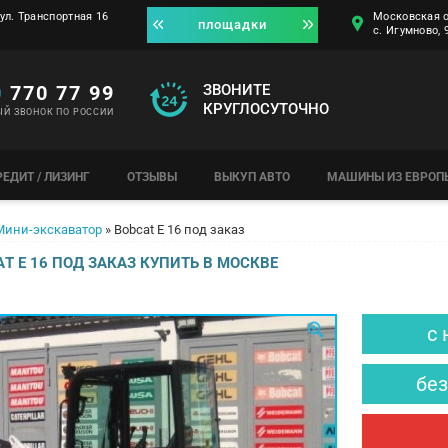
ул. Транспортная 16
Московская о
площадки
с. Игумново,
0
770 77 99
ЗВОНИТЕ
КРУГЛОСУТОЧНО
ЫЙ ЗВОНОК ПО РОССИИ
РЕДИТ / ЛИЗИНГ
ОТЗЫВЫ
ВЫКУП АВТО
МАШИНЫ ИЗ ЕВРОП
Мини-экскаватор
»
Воbсаt Е 16 под заказ
T Е 16 ПОД ЗАКАЗ КУПИТЬ В МОСКВЕ
с 
без