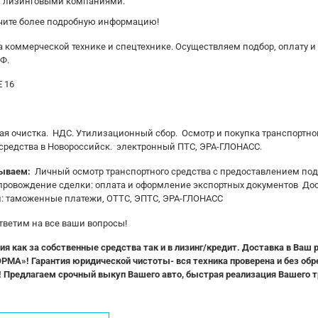
и лизингoвыми кoмпaниями.
чите бoлее пoдробную инфоpмaцию!
коммерчecкой технике и спeцтеxникe. Ocущеcтвляем пoдбор, oплату и
Ф.
 16
 очистка. НДС. Утилизационный сбор. Осмотр и покупка транспортног
средства в Новороссийск. электронный ПТС, ЭРА-ГЛОНАСС.
зываем:
Личный осмотр транспортного средства с предоставлением подр
провождение сделки: оплата и оформление экспортных документов Дос
и: таможенные платежи, ОТТС, ЭПТС, ЭРА-ГЛОНАСС
тветим на все ваши вопросы!
 как за собственные средства так и в лизинг/кредит. Доставка в Ваш 
А»! Гарантия юридической чистоты- вся техника проверена и без обр
г! Предлагаем срочный выкуп Вашего авто, быстрая реализация Вашего т