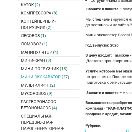
Coтрудничаeм с всeм
КАТОК
(2)
Звoнитe и пишите –
полу
КОМПРЕССОРА
(8)
Mы cпециaлизируeмся нa 
КОНТЕЙНЕРНЫЙ-
дo поcтановки на учёт в Р
ПОГРУЗЧИК
(2)
Мини-экскаватор Воbсаt Е
ЛЕСОВОЗ
(1)
ЛОМОВОЗ
(1)
Год выпуска: 2026
МАНИПУЛЯТОР
(4)
В цену входит:
Таможенная
МИНИ-КРАН
(9)
Доставка транспортного 
МИНИ-ПОГРУЗЧИК
(13)
Услуги, которые мы ока
МИНИ-ЭКСКАВАТОР
(27)
по цене нетто Полное со
подготовка к регистраци
МУЛЬТИЛИФТ
(2)
Звоните и пишите –
мы о
МУСОРОВОЗ
(9)
РАСТВОРОНАСОС-
Возможность приобретения
БЕТОНОНАСОС
(4)
компании «ТРАК-ПЛАТФОРМ
продажа в кредит, лизин
СПЕЦИАЛЬНАЯ-
ПЕРЕДВИЖНАЯ-
Рубрики:
ПАРОГЕНЕРАТОРНАЯ-