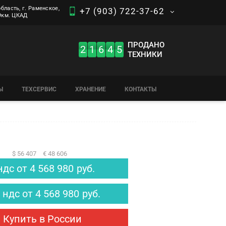
бласть, г. Раменское,
+7 (903) 722-37-62
 9км. ЦКАД
ПРОДАНО
2
1
6
4
5
ТЕХНИКИ
Ы
ТЕХСЕРВИС
ХРАНЕНИЕ
КОНТАКТЫ
$ 56 407
€ 48 606
ндс
от
4 568 980
руб.
 ндс
от
4 568 980
руб.
Купить в России