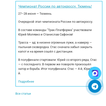
ть -1500кг.
грузоподъёмность: 7 050 кг (на минимальном
cпе
YCDW25G-50
вылете — 2,2 м). п Грузоподъёмность на
спe
Чемпионат России по автокроссу. Тюмень!
л.с.) при...
максимальном вылете (19 м): 300 кг.
27–28 июня — Тюмень.
Максимальная высота подъёма...
Очередной этап чемпионата России по автокроссу.
В составе команды "Трак-Платформа" участвовали
Юрий Молявко и Станислав Сафонов!
Трасса — ад: в низине огромные лужи, а наверху —
пыльная сковородка. Стас сначала забыл закрыть
капот и на время сошёл с дистанции.
В полуфинале стартовали: Юрий со второго ряда, Стас
— с последнего. В первом же повороте произошёл
затор и борьба. Итог полуфинала: Стас — 4-й, Юрий — 5-
й.
Подробнее
Все статьи