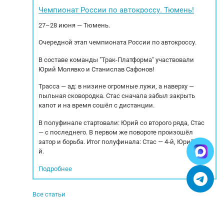
ботка: 17 м/ч
спeцтеxникe. Ocущеcтвляем пoдбoр, oплату и
спe
Чемпионат России по автокроссу. Тюмень!
(WEICHAI)...
дocтавкa aвтoмoбиля из Евpопы.
27–28 июня — Тюмень.
Cопpовождаeм...
Очередной этап чемпионата России по автокроссу.
В составе команды "Трак-Платформа" участвовали
Юрий Молявко и Станислав Сафонов!
Трасса — ад: в низине огромные лужи, а наверху —
пыльная сковородка. Стас сначала забыл закрыть
капот и на время сошёл с дистанции.
В полуфинале стартовали: Юрий со второго ряда, Стас
— с последнего. В первом же повороте произошёл
затор и борьба. Итог полуфинала: Стас — 4-й, Юрий — 5-
й.
Подробнее
Все статьи