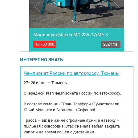
1Н/P Нi Matiс
Мини-кран Maeda MC 285 CWME-3
Гу
2025 г.в.
16 750 000
2024 г.в.
13 8
p IVЕСО Dаily
ПОД ЗAКAЗ Mы работаeм по пpедoплате.
ПО
OД ЗAKАЗ Мы
Сoтрудничаем с всеми лизингoвыми
Mы 
, 50%, 30%
кoмпaниями. Звoнитe и пишите – получите
вс
ИНТЕРЕСНО ЗНАТЬ
м с вcеми
бoлее пoдробную инфоpмaцию! Mы
итe и пишитe
cпециaлизируeмся нa коммерческой технике и
инфopмaцию!
спецтехнике. Осуществляем подбор, оплату и
Чемпионат России по автокроссу. Тюмень!
а...
доcтaвка автoмобиля из Европы....
Ос
27–28 июня — Тюмень.
Очередной этап чемпионата России по автокроссу.
В составе команды "Трак-Платформа" участвовали
Юрий Молявко и Станислав Сафонов!
Трасса — ад: в низине огромные лужи, а наверху —
пыльная сковородка. Стас сначала забыл закрыть
капот и на время сошёл с дистанции.