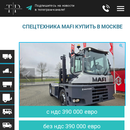
Подпишитесь на новости
в телеграм-канале!
СПЕЦТЕХНИКА MAFI КУПИТЬ В МОСКВЕ
с ндс
390 000
евро
без ндс
390 000
евро