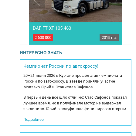
а 2016г.
DAF FT XF 105.460
Volv
2016 г.в.
2 600 000
2015 г.в.
204 
. Год выпуска
Седельный тягач DAF FT XF 105.460
ПО
 13.12.2016.
Нидерланды Год выпуска: 2015 Пробег: 815
460
время
249 км Коробка передач: МКПП Мощность
ИНТЕРЕСНО ЗНАТЬ
2 спальных
двигателя: 462 Рабочий объём — 12902
ПЕ
лодильник,
Экологический класс Евро-5. РММ: 19500кг.
ста
я магнитола,
МБН: 8382 Тип подвески: пневмо/рессорная
000
Чемпионат России по автокроссу!
ики, климат-
Резина передняя ось (...
20–21 июня 2026 в Кургане прошёл этап чемпионата
России по автокроссу. В заезде приняли участие
Молявко Юрий и Станислав Сафонов.
В первый день всё шло отлично: Стас Сафонов показал
лучшее время, но в полуфинале мотор не выдержал —
заклинило. Юрий в полуфинале финишировал вторым.
Подробнее