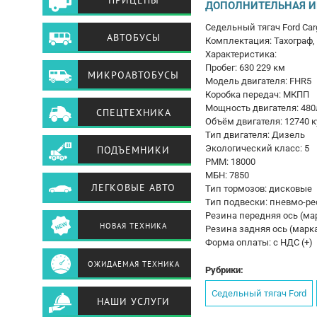
ПРИЦЕПЫ
ДОПОЛНИТЕЛЬНАЯ 
Седельный тягач Ford Car
АВТОБУСЫ
Комплектация: Тахограф,
Характеристика:
Пробег: 630 229 км
МИКРОАВТОБУСЫ
Модель двигателя: FHR5
Коробка передач: МКПП
Мощность двигателя: 48
СПЕЦТЕХНИКА
Объём двигателя: 12740 к
Тип двигателя: Дизель
Экологический класс: 5
ПОДЪЕМНИКИ
РММ: 18000
МБН: 7850
ЛЕГКОВЫЕ АВТО
Тип тормозов: дисковые
Тип подвески: пневмо-ре
Резина передняя ось (мар
НОВАЯ ТЕХНИКА
Резина задняя ось (марка
Форма оплаты: с НДС (+)
ОЖИДАЕМАЯ ТЕХНИКА
Рубрики:
Седельный тягач Ford
НАШИ УСЛУГИ