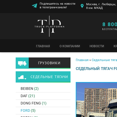
Подпишитесь на новости
Москва, г. Люберцы, 
в телеграм-канале!
8 км. МКАД
8 80
БЕСПЛАТН
ГЛАВНАЯ
О КОМПАНИИ
НОВОСТИ
К
Вы здесь
Главная
»
Седельные тяг
ГРУЗОВИКИ
СЕДЕЛЬНЫЙ ТЯГАЧ F
СЕДЕЛЬНЫЕ ТЯГАЧИ
BEIBEN
(2)
DAF
(21)
DONG FENG
(1)
FORD
(5)