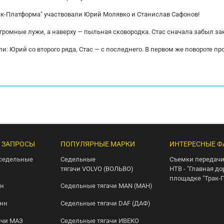
ак-Платформа" участвовали Юрий Молявко и Станислав Сафонов!
огромные лужи, а наверху — пыльная сковородка. Стас сначала забыл за
и: Юрий со второго ряда, Стас — с последнего. В первом же повороте пр
 ЗАПРОСЫ
ПОПУЛЯРНЫЕ МАРКИ
ИНТЕРЕСНЫЕ Ф
седельные
Седельные
Съемки передачи
тягачи VOLVO (ВОЛЬВО)
НТВ - "Главная до
площадке "Трак-
нн
Седельные тягачи MAN (МАН)
онн
Седельные тягачи DAF (ДАФ)
ачи МАЗ
Седельные тягачи ИВЕКО