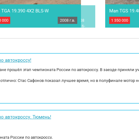
TGA 19.390 4X2 BLS-W
Man TGS 19.4
0 000
2008 г.в.
1 350 000
ч MAN TGA 19.390 4X2 BLS-W Год выпуска: 2008
Седельный тяга
ег: 1 200 000 км Коробка передач МКПП ZF 16-
года выпуска, 
тупенчатая Мощность двигателя: 390 л.с. Модель
средство с 20
ателя: D20066FL02 -10518куб.см. Экологический
зоне, эксплуа
с 3 Топливная система Common rail РММ: 18000
Комплектация: 
БН: 6 715 кг....
автономный ото
о автокроссу!
гане прошёл этап чемпионата России по автокроссу. В заезде приняли 
 отлично: Стас Сафонов показал лучшее время, но в полуфинале мото
о автокроссу. Тюмень!
ната России по автокроссу.