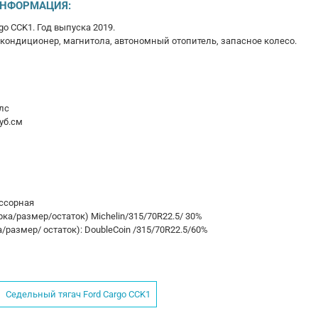
ИНФОРМАЦИЯ:
go CCK1. Год выпуска 2019.
 кондиционер, магнитола, автономный отопитель, запасное колесо.
0лс
уб.см
ссорная
ка/размер/остаток) Michelin/315/70R22.5/ 30%
/размер/ остаток): DoubleCoin /315/70R22.5/60%
Седельный тягач Ford Cargo CCK1