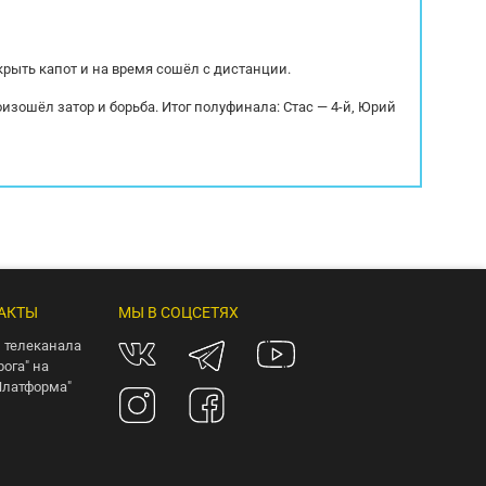
крыть капот и на время сошёл с дистанции.
оизошёл затор и борьба. Итог полуфинала: Стас — 4-й, Юрий
АКТЫ
МЫ В СОЦСЕТЯХ
 телеканала
рога" на
Платформа"