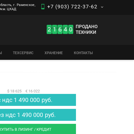
бласть, г. Раменское,
+7 (903) 722-37-62
 9км. ЦКАД
ПРОДАНО
2
1
6
4
0
ТЕХНИКИ
Ы
ТЕХСЕРВИС
ХРАНЕНИЕ
КОНТАКТЫ
$ 18 625
€ 16 022
с ндс
1 490 000
руб.
ез ндс
1 490 000
руб.
КУПИТЬ В ЛИЗИНГ / КРЕДИТ