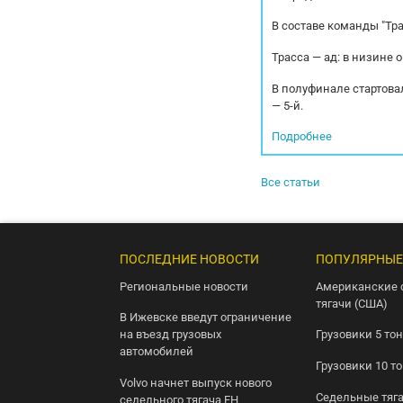
В составе команды "Тр
Трасса — ад: в низине 
В полуфинале стартовал
— 5-й.
Подробнее
Все статьи
ПОСЛЕДНИЕ НОВОСТИ
ПОПУЛЯРНЫЕ
Региональные новости
Американские 
тягачи (США)
В Ижевске введут ограничение
на въезд грузовых
Грузовики 5 то
автомобилей
Грузовики 10 т
Volvo начнет выпуск нового
Седельные тяг
седельного тягача FH