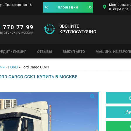
ул. Транспортная 16
Московская о
площадки
с. Игумново,
0
770 77 99
ЗВОНИТЕ
КРУГЛОСУТОЧНО
ЫЙ ЗВОНОК ПО РОССИИ
РЕДИТ / ЛИЗИНГ
ОТЗЫВЫ
ВЫКУП АВТО
МАШИНЫ ИЗ ЕВРОП
ачи
»
FORD
»
Ford Cargo CCK1
ORD CARGO CCK1 КУПИТЬ В МОСКВЕ
б