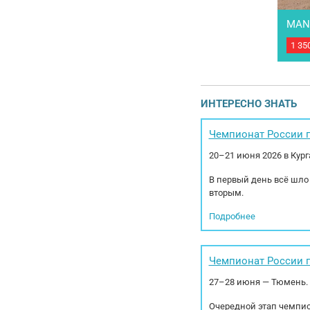
MAN 
1 35
Тяга
Проб
ти с
двиг
клас
ИНТЕРЕСНО ЗНАТЬ
кг. М
Чемпионат России п
20–21 июня 2026 в Кур
В первый день всё шло
вторым.
Подробнее
Чемпионат России п
27–28 июня — Тюмень.
Очередной этап чемпио