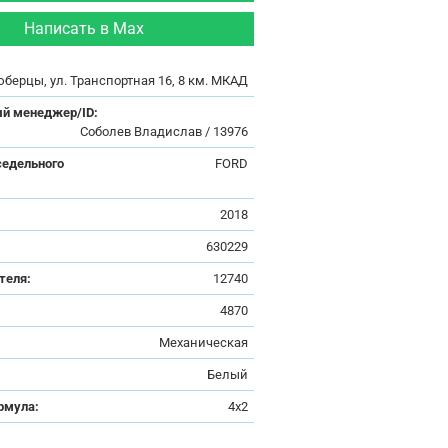
Написать в Max
юберцы, ул. Транспортная 16, 8 км. МКАД
й менеджер/ID:
Соболев Владислав / 13976
седельного
FORD
:
2018
630229
теля:
12740
4870
Механическая
Белый
рмула:
4x2