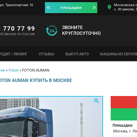
ул. Транспортная 16
Московская о
площадки
с. Игумново,
0
770 77 99
ЗВОНИТЕ
КРУГЛОСУТОЧНО
ЫЙ ЗВОНОК ПО РОССИИ
РЕДИТ / ЛИЗИНГ
ОТЗЫВЫ
ВЫКУП АВТО
МАШИНЫ ИЗ ЕВРОП
ачи
»
Foton
»
FOTON AUMAN
OTON AUMAN КУПИТЬ В МОСКВЕ
Площадка:
Москва, г. Л