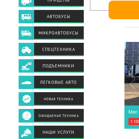
ПРИЦЕПЫ
АВТОБУСЫ
МИКРОАВТОБУСЫ
СПЕЦТЕХНИКА
ПОДЪЕМНИКИ
ЛЕГКОВЫЕ АВТО
НОВАЯ ТЕХНИКА
Man 
ОЖИДАЕМАЯ ТЕХНИКА
1 10
Седе
выпу
НАШИ УСЛУГИ
МКПП
объе