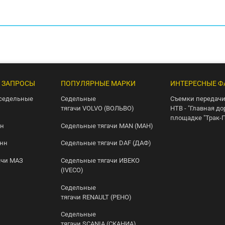
 ЗАПРОСЫ
ПОПУЛЯРНЫЕ МАРКИ
ИНТЕРЕСНЫЕ Ф
седельные
Седельные
Съемки передачи
тягачи VOLVO (ВОЛЬВО)
НТВ - "Главная до
площадке "Трак-
нн
Седельные тягачи MAN (МАН)
онн
Седельные тягачи DAF (ДАФ)
ачи МАЗ
Седельные тягачи ИВЕКО
(IVECO)
Седельные
тягачи RENAULT (РЕНО)
Седельные
тягачи SCANIA (СКАНИА)