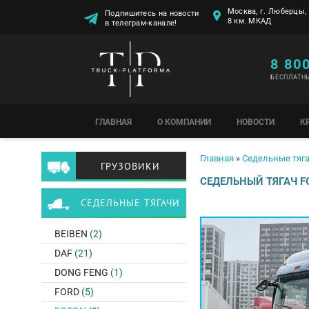
Москва, г. Люберцы, 
Подпишитесь на новости
8 км. МКАД
в телеграм-канале!
8 80
БЕСПЛАТН
ГЛАВНАЯ
О КОМПАНИИ
НОВОСТИ
К
Вы здесь
Главная
»
Седельные тяг
ГРУЗОВИКИ
СЕДЕЛЬНЫЙ ТЯГАЧ F
СЕДЕЛЬНЫЕ ТЯГАЧИ
BEIBEN
(2)
DAF
(21)
DONG FENG
(1)
FORD
(5)