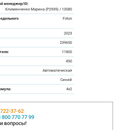
й менеджер/ID:
Клименченко Марина (Р2939) / 13580
седельного
Foton
:
2023
239650
теля:
11800
450
Автоматическая
Синий
рмула:
4x2
 722-37-62
 800 770 77 99
и вопросы!