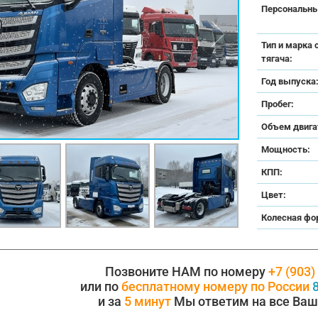
Персональны
Тип и марка 
тягача:
Год выпуска
Пробег:
Объем двига
Мощность:
КПП:
Цвет:
Колесная фо
Позвоните НАМ по номеру
+7 (903)
или по
бесплатному номеру по России
8
и за
5 минут
Мы ответим на все Ваш