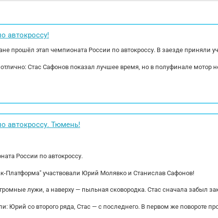
с: 4 РММ: 18.000 кг. МБН: 6.630 кг. Тип тормозов:
л.) Осмотр по 
овые Тип подвески: Пневмо/рессорная Резина...
в работе. Харак
о автокроссу!
гане прошёл этап чемпионата России по автокроссу. В заезде приняли 
 отлично: Стас Сафонов показал лучшее время, но в полуфинале мото
о автокроссу. Тюмень!
ната России по автокроссу.
ак-Платформа" участвовали Юрий Молявко и Станислав Сафонов!
огромные лужи, а наверху — пыльная сковородка. Стас сначала забыл за
и: Юрий со второго ряда, Стас — с последнего. В первом же повороте пр