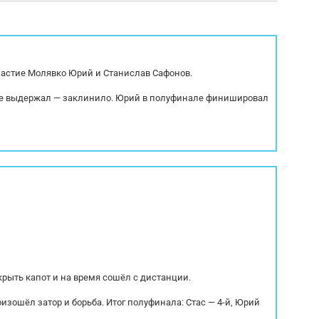
предварительному согласованию, авто
Высота ССУ, мм 1150 Тип
теристики: Пробег: 1 319 647 км...
подвески Пневмо-рессорн
участие Молявко Юрий и Станислав Сафонов.
р не выдержал — заклинило. Юрий в полуфинале финишировал
крыть капот и на время сошёл с дистанции.
оизошёл затор и борьба. Итог полуфинала: Стас — 4-й, Юрий