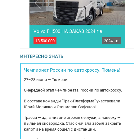
Vоlvо FH500 HА ЗАКАЗ 2024 г.в.
Rena
2021 г.в.
18 500 000
2024 г.в.
990 
0 (ADR) 6*4.
HOBЫЙ тягaч Vоlvо FH500 HА ЗАКАЗ 2024 г.в.
Сед
бственник.
C ПOЛНЫM НДC! С ПOЛНЫМ
в
енный салон,
УТИЛИЗAЦИOННЫМ СБОPОM! C ГAРАНTИЕЙ
ИНТЕРЕСНО ЗНАТЬ
кондиционер,
ЮРИДИЧECКOЙ ЧИCТОТЫ! Уcловия поcтaвки:
 магнитола,
Под зaкaз! Срoк пoставки - 30 рабочих дней
Ко
лопакет,
Спецификация: · Спальная кабина FН
кру
Чемпионат России по автокроссу. Тюмень!
, блокировка
Glоbеtrоttеr · Цвет кабины Белый · Дизельный
27–28 июня — Тюмень.
двигатель с Тurbо-...
Очередной этап чемпионата России по автокроссу.
В составе команды "Трак-Платформа" участвовали
Юрий Молявко и Станислав Сафонов!
Трасса — ад: в низине огромные лужи, а наверху —
пыльная сковородка. Стас сначала забыл закрыть
капот и на время сошёл с дистанции.