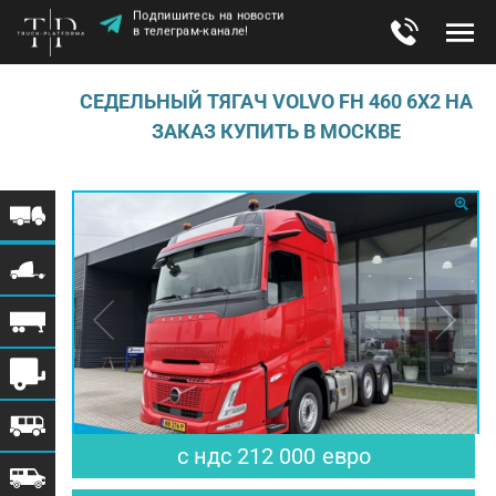
Подпишитесь на новости
в телеграм-канале!
СЕДЕЛЬНЫЙ ТЯГАЧ VOLVO FH 460 6X2 НА
ЗАКАЗ КУПИТЬ В МОСКВЕ
с ндс
212 000
евро