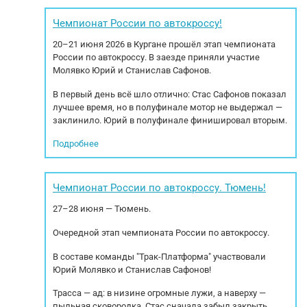
ная система
2014 Пробег 1 911 661,9 км/33.806м.ч
Ко
00 кг. МБН:
Пневматическая подвеска МКKП GRS05
кру
Чемпионат России по автокроссу!
Модель двигателя DC13 Мощность
20–21 июня 2026 в Кургане прошёл этап чемпионата
двигателя...
России по автокроссу. В заезде приняли участие
Молявко Юрий и Станислав Сафонов.
В первый день всё шло отлично: Стас Сафонов показал
лучшее время, но в полуфинале мотор не выдержал —
заклинило. Юрий в полуфинале финишировал вторым.
Подробнее
Чемпионат России по автокроссу. Тюмень!
27–28 июня — Тюмень.
Очередной этап чемпионата России по автокроссу.
В составе команды "Трак-Платформа" участвовали
Юрий Молявко и Станислав Сафонов!
Трасса — ад: в низине огромные лужи, а наверху —
пыльная сковородка. Стас сначала забыл закрыть