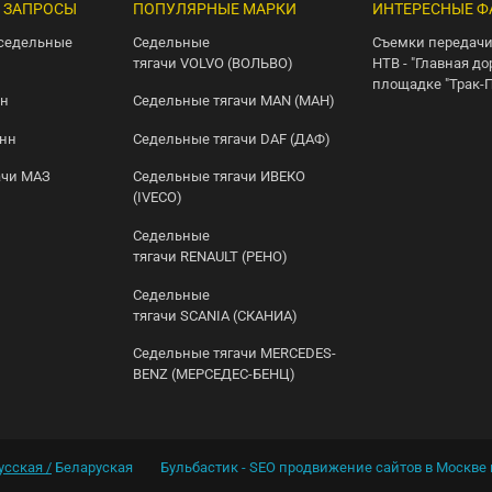
 ЗАПРОСЫ
ПОПУЛЯРНЫЕ МАРКИ
ИНТЕРЕСНЫЕ Ф
седельные
Седельные
Съемки передачи
тягачи VOLVO (ВОЛЬВО)
НТВ - "Главная до
площадке "Трак-
нн
Седельные тягачи MAN (МАН)
онн
Седельные тягачи DAF (ДАФ)
ачи МАЗ
Седельные тягачи ИВЕКО
(IVECO)
Седельные
тягачи RENAULT (РЕНО)
Седельные
тягачи SCANIA (СКАНИА)
Седельные тягачи MERCEDES-
BENZ (МЕРСЕДЕС-БЕНЦ)
усская /
Беларуская
Бульбастик - SEO продвижение сайтов в Москве