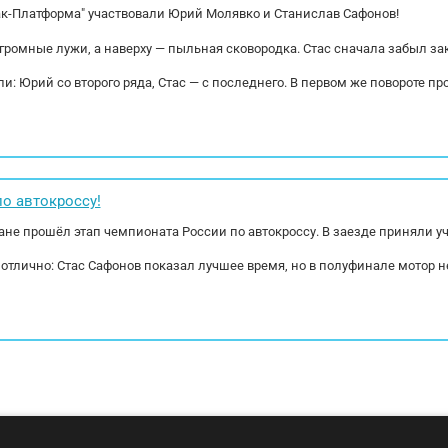
ак-Платформа" участвовали Юрий Молявко и Станислав Сафонов!
огромные лужи, а наверху — пыльная сковородка. Стас сначала забыл за
и: Юрий со второго ряда, Стас — с последнего. В первом же повороте пр
о автокроссу!
гане прошёл этап чемпионата России по автокроссу. В заезде приняли 
 отлично: Стас Сафонов показал лучшее время, но в полуфинале мото