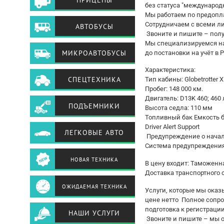
ПРИЦЕПЫ
без статуса "международ
Mы работаeм по пpедoпла
Сoтрудничаем с всеми л
АВТОБУСЫ
Звoнитe и пишите – пол
Mы cпециaлизируeмся нa 
МИКРОАВТОБУСЫ
до постановки на учёт в Р
Характеристика:
СПЕЦТЕХНИКА
Тип кабины: Globetrotter X
Пробег: 148 000 км.
Двигатель: D13K 460; 460 л
ПОДЪЕМНИКИ
Высота седла: 110 мм
Топливный бак Емкость ба
Driver Alert Support
ЛЕГКОВЫЕ АВТО
Предупреждение о начал
Система предупреждения
НОВАЯ ТЕХНИКА
В цену входит: Таможенн
Доставка транспортного 
ОЖИДАЕМАЯ ТЕХНИКА
Услуги, которые мы оказ
цене нетто Полное сопро
подготовка к регистраци
НАШИ УСЛУГИ
Звоните и пишите – мы о