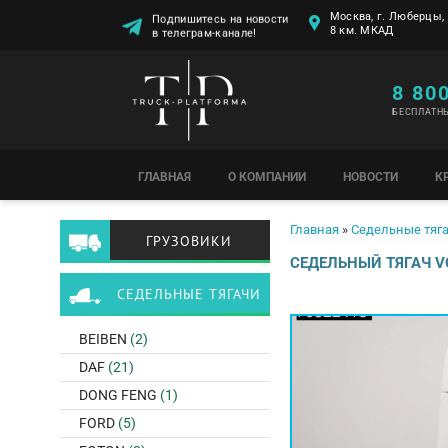
Москва, г. Люберцы, 
Подпишитесь на новости
8 км. МКАД
в телеграм-канале!
8 80
БЕСПЛАТН
ГЛАВНАЯ
О КОМПАНИИ
НОВОСТИ
К
Вы здесь
Главная
»
Седельные тяг
ГРУЗОВИКИ
СЕДЕЛЬНЫЙ ТЯГАЧ VO
СЕДЕЛЬНЫЕ ТЯГАЧИ
BEIBEN
(2)
DAF
(21)
DONG FENG
(1)
FORD
(5)