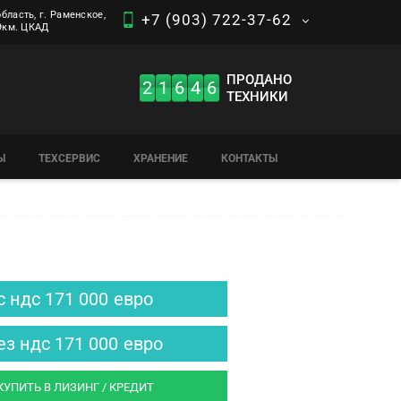
бласть, г. Раменское,
+7 (903) 722-37-62
 9км. ЦКАД
ПРОДАНО
2
1
6
4
6
ТЕХНИКИ
Ы
ТЕХСЕРВИС
ХРАНЕНИЕ
КОНТАКТЫ
с ндс
171 000
евро
ез ндс
171 000
евро
КУПИТЬ В ЛИЗИНГ / КРЕДИТ