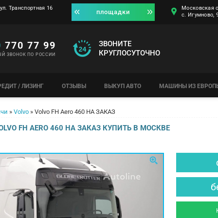
ул. Транспортная 16
Московская о
площадки
с. Игумново,
0
770 77 99
ЗВОНИТЕ
КРУГЛОСУТОЧНО
ЫЙ ЗВОНОК ПО РОССИИ
РЕДИТ / ЛИЗИНГ
ОТЗЫВЫ
ВЫКУП АВТО
МАШИНЫ ИЗ ЕВРОП
ачи
»
Volvo
»
Volvo FH Aero 460 HА ЗАКАЗ
LVO FH AERO 460 HА ЗАКАЗ КУПИТЬ В МОСКВЕ
б