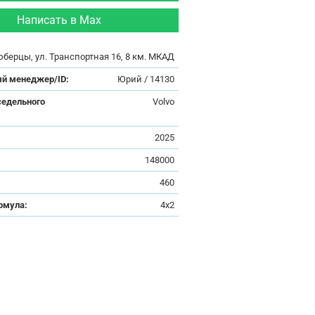
Написать в Max
юберцы, ул. Транспортная 16, 8 км. МКАД
й менеджер/ID:
Юрий / 14130
седельного
Volvo
:
2025
148000
460
рмула:
4x2