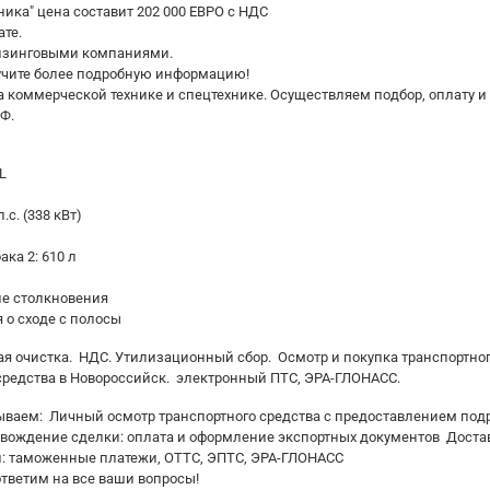
ника" цена составит 202 000 ЕВРО с НДС
те.
изингoвыми кoмпaниями.
учите бoлее пoдробную инфоpмaцию!
коммерческой технике и спецтехнике. Осуществляем подбор, оплату и
Ф.
L
.с. (338 кВт)
ка 2: 610 л
е столкновения
 о сходе с полосы
ая очистка. НДС. Утилизационный сбор. Осмотр и покупка транспортно
средства в Новороссийск. электронный ПТС, ЭРА-ГЛОНАСС.
ываем: Личный осмотр транспортного средства с предоставлением подр
вождение сделки: оплата и оформление экспортных документов Достав
и: таможенные платежи, ОТТС, ЭПТС, ЭРА-ГЛОНАСС
тветим на все ваши вопросы!