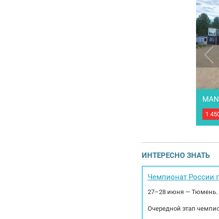
MAN 
1 45
Седе
года
для 
полн
конд
ИНТЕРЕСНО ЗНАТЬ
Проб
ZF 16
Чемпионат России п
27–28 июня — Тюмень.
Очередной этап чемпио