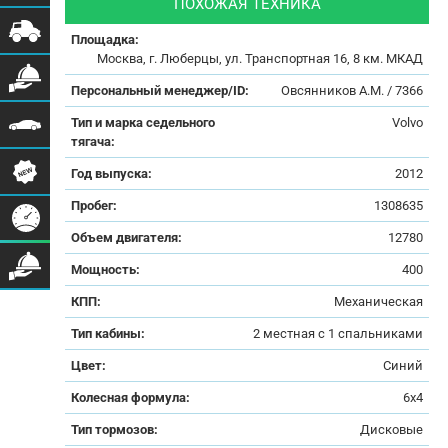
ПОХОЖАЯ ТЕХНИКА
Площадка:
Москва, г. Люберцы, ул. Транспортная 16, 8 км. МКАД
Персональный менеджер/ID:
Овсянников А.М. / 7366
Тип и марка седельного
Volvo
тягача:
Год выпуска:
2012
Пробег:
1308635
Объем двигателя:
12780
Мощность:
400
КПП:
Механическая
Тип кабины:
2 местная с 1 спальниками
Цвет:
Синий
Колесная формула:
6x4
Тип тормозов:
Дисковые