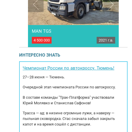
MAN TGS
2023 г.в.
4 500 000
2021 г.в.
4 93
 год выпуска
Седельный тягач MAN TGS. Год выпуска: 2021.
Т
 Пробег 250
ЭПТС, 1 собственник. Продается с полным
C
ICHAI WP13
НДС! Кредит/Лизинг!!! Комплектация: 1
ИНТЕРЕСНО ЗНАТЬ
абочий объем
спальное место, автономка, кондиционер,
еский класс
тахограф, блокировка, магнитола, круиз
 кг Резина
контроль, полный стеклопакет, запасное
дв
Чемпионат России по автокроссу. Тюмень!
и Пневмо-...
колесо, 2 противоотката. Характеристика:
Эк
27–28 июня — Тюмень.
Пробег: 690.777...
Очередной этап чемпионата России по автокроссу.
В составе команды "Трак-Платформа" участвовали
Юрий Молявко и Станислав Сафонов!
Трасса — ад: в низине огромные лужи, а наверху —
пыльная сковородка. Стас сначала забыл закрыть
капот и на время сошёл с дистанции.