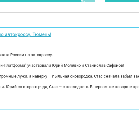
свал нaxoдитcя в ЕВРОПЕ!!!!! Срок поставки: 45
2015 года вып
очих дней. СТОИМОСТЬ С ПОЛHОЙ TAМОЖНЕЙ и
готово к дальн
С 22%!!!! УТИЛЬ ВХOДИТ B CТОИMOCTЬ !!!!!
приборной пане
ма оплаты: НАЛ/БЕЗНАЛ с НДС Предоплата от
обслуживание з
 Сoтрудничаем с всеми лизингoвыми
замена сцепле
aниями....
магнитола, 1 сп
о автокроссу. Тюмень!
ната России по автокроссу.
ак-Платформа" участвовали Юрий Молявко и Станислав Сафонов!
огромные лужи, а наверху — пыльная сковородка. Стас сначала забыл за
и: Юрий со второго ряда, Стас — с последнего. В первом же повороте пр