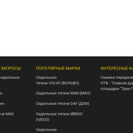
 ЗАПРОСЫ
ПОПУЛЯРНЫЕ МАРКИ
ИНТЕРЕСНЫЕ Ф
седельные
Седельные
Съемки передачи
тягачи VOLVO (ВОЛЬВО)
НТВ - "Главная до
площадке "Трак-
нн
Седельные тягачи MAN (МАН)
онн
Седельные тягачи DAF (ДАФ)
ачи МАЗ
Седельные тягачи ИВЕКО
(IVECO)
Седельные