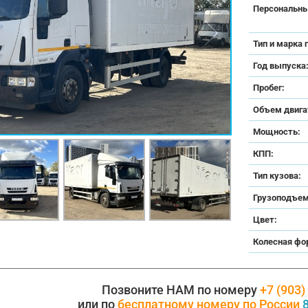
Персональны
Тип и марка 
Год выпуска
Пробег:
Объем двига
Мощность:
КПП:
Тип кузова:
Грузоподъем
Цвет:
Колесная фо
Позвоните НАМ по номеру
+7 (903)
или по
бесплатному номеру по России
8