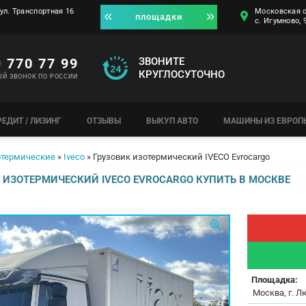
ул. Транспортная 16
Московская о
площадки
с. Игумново,
0
770 77 99
ЗВОНИТЕ
КРУГЛОСУТОЧНО
ЫЙ ЗВОНОК ПО РОССИИ
РЕДИТ / ЛИЗИНГ
ОТЗЫВЫ
ВЫКУП АВТО
МАШИНЫ ИЗ ЕВРОП
термические
»
Iveco
»
Грузовик изотермический IVECO Evrocargo
 ИЗОТЕРМИЧЕСКИЙ IVECO EVROCARGO КУПИТЬ В МОСКВЕ
Площадка:
Москва, г. Л