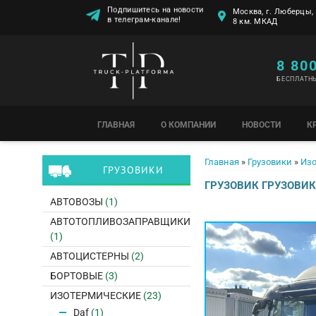
Москва, г. Люберцы, 
Подпишитесь на новости
8 км. МКАД
в телеграм-канале!
8 80
БЕСПЛАТН
ГЛАВНАЯ
О КОМПАНИИ
НОВОСТИ
К
Вы здесь
Главная
»
Грузовики
»
Изо
ГРУЗОВИКИ
ГРУЗОВИК ГРУЗОВИК
АВТОВОЗЫ
(1)
АВТОТОПЛИВОЗАПРАВЩИКИ
(1)
АВТОЦИСТЕРНЫ
(2)
БОРТОВЫЕ
(3)
ИЗОТЕРМИЧЕСКИЕ
(23)
Daf
(1)