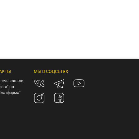
АКТЫ
МЫ В СОЦСЕТЯХ
 телеканала
рога" на
Платформа"