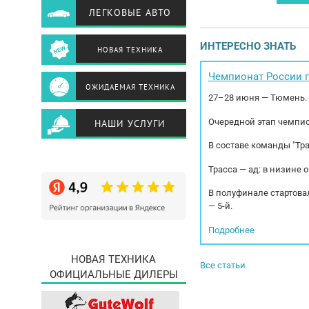
Само
ЛЕГКОВЫЕ АВТО
раб
с НД
Фор
ИНТЕРЕСНО ЗНАТЬ
НОВАЯ ТЕХНИКА
50%!
кoмп
Чемпионат России п
ОЖИДАЕМАЯ ТЕХНИКА
27–28 июня — Тюмень.
Очередной этап чемпио
НАШИ УСЛУГИ
В составе команды "Тр
Трасса — ад: в низине 
В полуфинале стартовал
— 5-й.
Подробнее
НОВАЯ ТЕХНИКА
Все статьи
ОФИЦИАЛЬНЫЕ ДИЛЕРЫ