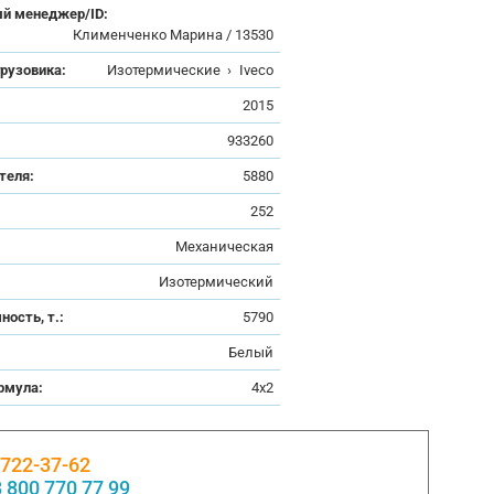
й менеджер/ID:
Клименченко Марина / 13530
грузовика:
Изотермические
›
Iveco
:
2015
933260
теля:
5880
252
Механическая
Изотермический
ность, т.:
5790
Белый
рмула:
4x2
 722-37-62
 800 770 77 99