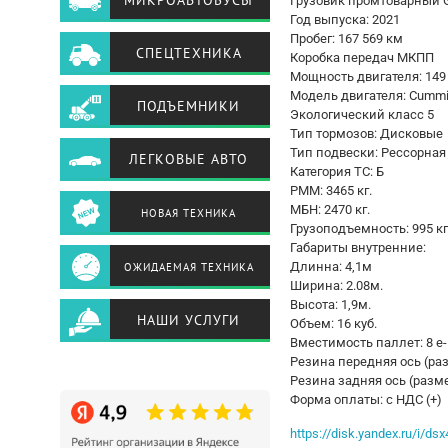
МИКРОАВТОБУСЫ
Грузовик промтоварный G
Год выпуска: 2021
Пробег: 167 569 км
СПЕЦТЕХНИКА
Коробка передач МКПП
Мощность двигателя: 149 
Модель двигателя: Cummin
ПОДЪЕМНИКИ
Экологический класс 5
Тип тормозов: Дисковые
Тип подвески: Рессорная
ЛЕГКОВЫЕ АВТО
Категория ТС: Б
РММ: 3465 кг.
МБН: 2470 кг.
НОВАЯ ТЕХНИКА
Грузоподъемность: 995 кг
Габариты внутренние:
Длинна: 4,1м
ОЖИДАЕМАЯ ТЕХНИКА
Ширина: 2.08м.
Высота: 1,9м.
НАШИ УСЛУГИ
Объем: 16 куб.
Вместимость паллет: 8 е-
Резина передняя ось (ра
Резина задняя ось (разм
Форма оплаты: c НДС (+)
https://disk.yandex.ru/i/d