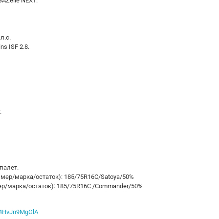
AZelle NEXT.
л.с.
s ISF 2.8.
.
палет.
змер/марка/остаток): 185/75R16С/Satoya/50%
ер/марка/остаток): 185/75R16С /Commander/50%
sx4HvJn9MgGlA