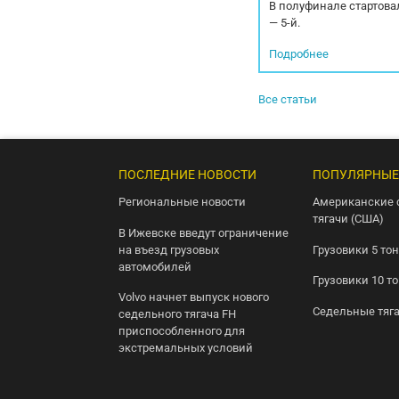
В полуфинале стартовал
— 5-й.
Подробнее
Все статьи
ПОСЛЕДНИЕ НОВОСТИ
ПОПУЛЯРНЫЕ
Региональные новости
Американские 
тягачи (США)
В Ижевске введут ограничение
на въезд грузовых
Грузовики 5 то
автомобилей
Грузовики 10 т
Volvo начнет выпуск нового
Седельные тяг
седельного тягача FH
приспособленного для
экстремальных условий