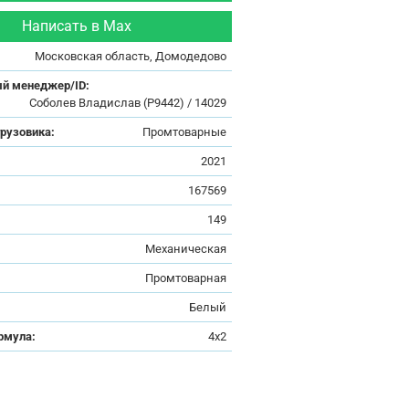
Написать в Max
Московская область, Домодедово
й менеджер/ID:
Cоболев Владислав (Р9442) / 14029
грузовика:
Промтоварные
:
2021
167569
149
Механическая
Промтоварная
Белый
рмула:
4x2