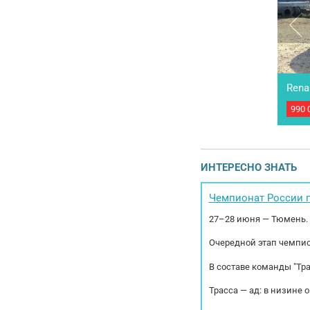
Rena
990 
Цель
Кате
Комп
2014
(Диз
ИНТЕРЕСНО ЗНАТЬ
объе
Диск
Чемпионат России п
27–28 июня — Тюмень.
Очередной этап чемпио
В составе команды "Тр
Трасса — ад: в низине 