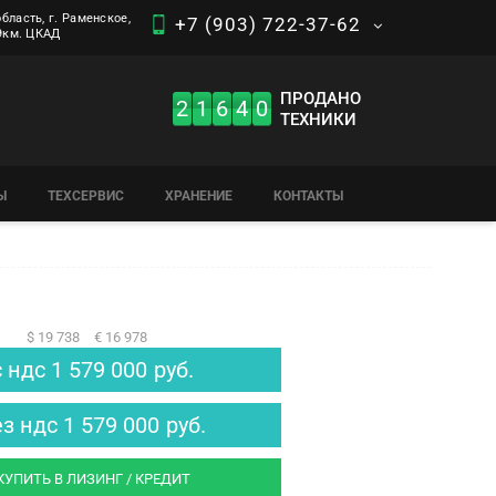
бласть, г. Раменское,
+7 (903) 722-37-62
 9км. ЦКАД
ПРОДАНО
2
1
6
4
0
ТЕХНИКИ
Ы
ТЕХСЕРВИС
ХРАНЕНИЕ
КОНТАКТЫ
$ 19 738
€ 16 978
с ндс
1 579 000
руб.
ез ндс
1 579 000
руб.
КУПИТЬ В ЛИЗИНГ / КРЕДИТ