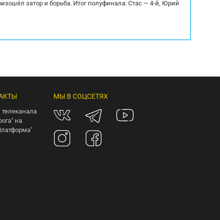
оизошёл затор и борьба. Итог полуфинала: Стас — 4-й, Юрий
АКТЫ
МЫ В СОЦСЕТЯХ
 телеканала
рога" на
Платформа"