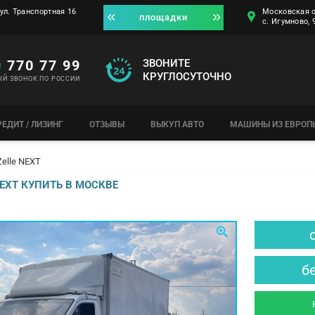
ул. Транспортная 16
Московская о
площадки
с. Игумново,
0
770 77 99
ЗВОНИТЕ
КРУГЛОСУТОЧНО
ЫЙ ЗВОНОК ПО РОССИИ
РЕДИТ / ЛИЗИНГ
ОТЗЫВЫ
ВЫКУП АВТО
МАШИНЫ ИЗ ЕВРОП
elle NEXT
NEXT КУПИТЬ В МОСКВЕ
б