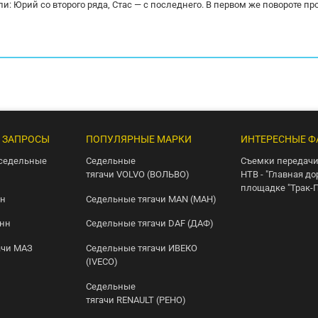
и: Юрий со второго ряда, Стас — с последнего. В первом же повороте пр
 ЗАПРОСЫ
ПОПУЛЯРНЫЕ МАРКИ
ИНТЕРЕСНЫЕ Ф
седельные
Седельные
Съемки передачи
тягачи VOLVO (ВОЛЬВО)
НТВ - "Главная до
площадке "Трак-
нн
Седельные тягачи MAN (МАН)
онн
Седельные тягачи DAF (ДАФ)
ачи МАЗ
Седельные тягачи ИВЕКО
(IVECO)
Седельные
тягачи RENAULT (РЕНО)