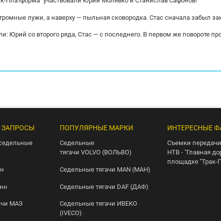
ак-Платформа" участвовали Юрий Молявко и Станислав Сафонов!
огромные лужи, а наверху — пыльная сковородка. Стас сначала забыл за
и: Юрий со второго ряда, Стас — с последнего. В первом же повороте пр
 ЗАПРОСЫ
ПОПУЛЯРНЫЕ МАРКИ
ИНТЕРЕСНЫЕ Ф
седельные
Седельные
Съемки передачи
тягачи VOLVO (ВОЛЬВО)
НТВ - "Главная до
площадке "Трак-
нн
Седельные тягачи MAN (МАН)
онн
Седельные тягачи DAF (ДАФ)
ачи МАЗ
Седельные тягачи ИВЕКО
(IVECO)