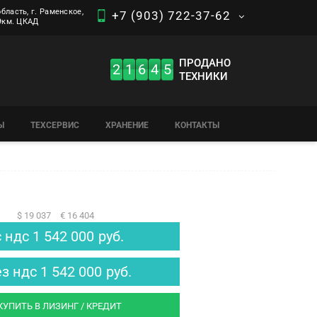
бласть, г. Раменское,
+7 (903) 722-37-62
 9км. ЦКАД
ПРОДАНО
2
1
6
4
5
ТЕХНИКИ
Ы
ТЕХСЕРВИС
ХРАНЕНИЕ
КОНТАКТЫ
$ 19 037
€ 16 404
с ндс
1 542 000
руб.
ез ндс
1 542 000
руб.
КУПИТЬ В ЛИЗИНГ / КРЕДИТ