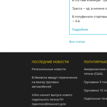
В составе команды "Тр
Трасса — ад: в низине 
В полуфинале стартовал
— 5-й.
Подробнее
Все статьи
ПОСЛЕДНИЕ НОВОСТИ
ПОПУЛЯРНЫЕ
Региональные новости
Американские 
тягачи (США)
В Ижевске введут ограничение
на въезд грузовых
Грузовики 5 то
автомобилей
Грузовики 10 т
Volvo начнет выпуск нового
Седельные тяг
седельного тягача FH
приспособленного для