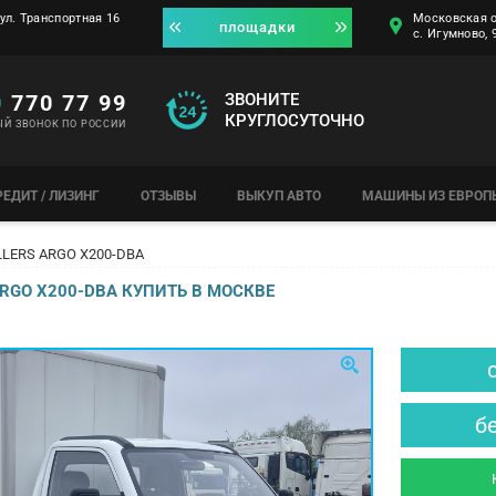
ул. Транспортная 16
Московская о
площадки
с. Игумново,
0
770 77 99
ЗВОНИТЕ
КРУГЛОСУТОЧНО
ЫЙ ЗВОНОК ПО РОССИИ
РЕДИТ / ЛИЗИНГ
ОТЗЫВЫ
ВЫКУП АВТО
МАШИНЫ ИЗ ЕВРОП
LERS ARGO X200-DBA
ARGO X200-DBA КУПИТЬ В МОСКВЕ
б