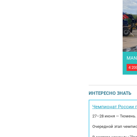
MAN
4 20
Гру
базе
226 
Мощн
Коро
ИНТЕРЕСНО ЗНАТЬ
торм
Чемпионат России п
27–28 июня — Тюмень.
Очередной этап чемпио