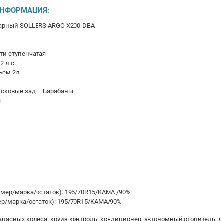
ИНФОРМАЦИЯ:
варный SOLLERS ARGO X200-DBA
ти ступенчатая
 л.с.
ъем 2л.
Дисковые зад – Барабаны
ая
змер/марка/остаток): 195/70R15/КАМА /90%
ер/марка/остаток): 195/70R15/КАМА/90%
апасных колеса, круиз контроль, кондиционер, автономный отопитель, 