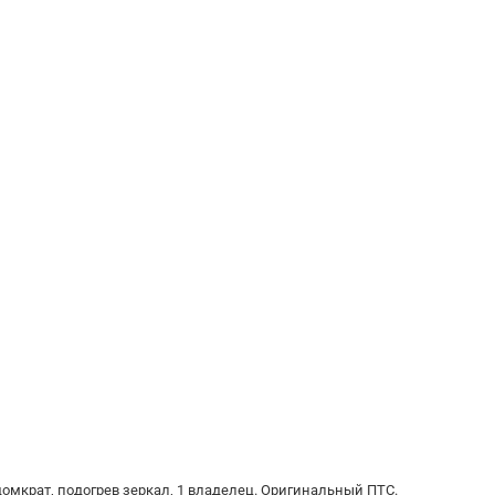
домкрат, подогрев зеркал, 1 владелец. Оригинальный ПТС.