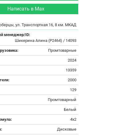
Написать в Max
юберцы, ул. Транспортная 16, 8 км. МКАД
й менеджер/ID:
Шикерина Алина (Р2464) / 14093
грузовика:
Промтоварные
:
2024
13359
теля:
2000
129
Промтоварный
Белый
рмула:
4x2
в:
Дисковые