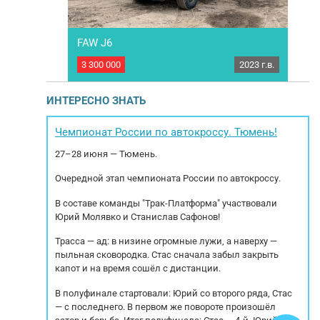
FAW J6
Сцеп
2017 г.в.
3 300 000
2023 г.в.
2 00
6X2-2 BL-WW.
Грузовик- самосвал FAW J6 . Колёсная
Про
017. Пробег 1
формула 8 x4
LF64 Объем
Год выпуска 2023 Пробег: 136 407 км
ИНТЕРЕСНО ЗНАТЬ
я: 360 л.с.
Коробка...
ка МКПП ZF16
п тормозов :
Чемпионат России по автокроссу. Тюмень!
дняя...
б
27–28 июня — Тюмень.
Очередной этап чемпионата России по автокроссу.
В составе команды "Трак-Платформа" участвовали
Юрий Молявко и Станислав Сафонов!
Трасса — ад: в низине огромные лужи, а наверху —
пыльная сковородка. Стас сначала забыл закрыть
капот и на время сошёл с дистанции.
В полуфинале стартовали: Юрий со второго ряда, Стас
— с последнего. В первом же повороте произошёл