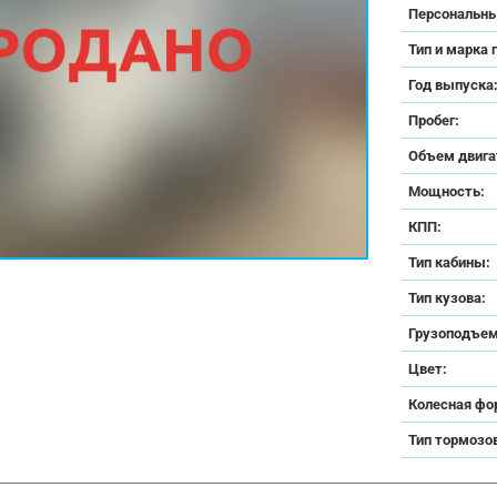
Персональны
Тип и марка 
Год выпуска
Пробег:
Объем двига
Мощность:
КПП:
Тип кабины:
Тип кузова:
Грузоподъем
Цвет:
Колесная фо
Тип тормозо