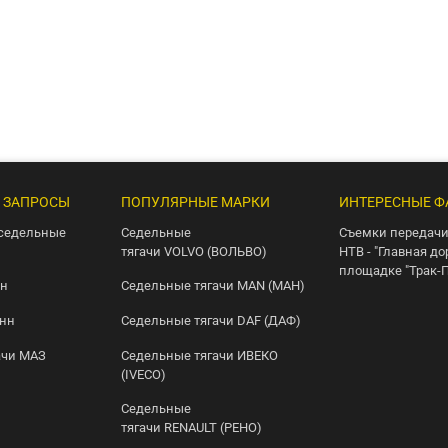
 ЗАПРОСЫ
ПОПУЛЯРНЫЕ МАРКИ
ИНТЕРЕСНЫЕ Ф
седельные
Седельные
Съемки передачи
тягачи VOLVO (ВОЛЬВО)
НТВ - "Главная до
площадке "Трак-
нн
Седельные тягачи MAN (МАН)
онн
Седельные тягачи DAF (ДАФ)
ачи МАЗ
Седельные тягачи ИВЕКО
(IVECO)
Седельные
тягачи RENAULT (РЕНО)