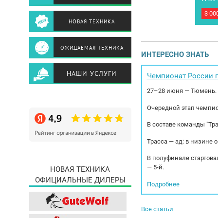
3 00
Груз
НОВАЯ ТЕХНИКА
Год 
пер
двиг
ОЖИДАЕМАЯ ТЕХНИКА
39E5
ИНТЕРЕСНО ЗНАТЬ
Бара
НАШИ УСЛУГИ
Чемпионат России п
27–28 июня — Тюмень.
Очередной этап чемпио
В составе команды "Тр
Трасса — ад: в низине 
В полуфинале стартовал
— 5-й.
НОВАЯ ТЕХНИКА
ОФИЦИАЛЬНЫЕ ДИЛЕРЫ
Подробнее
Все статьи