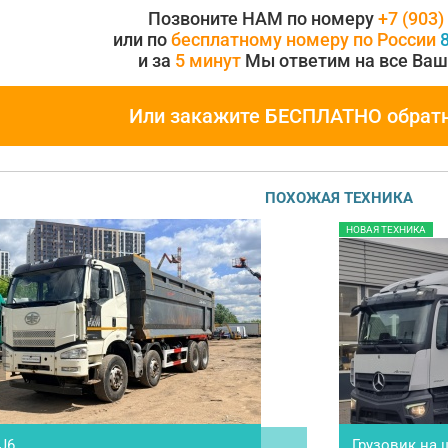
Позвоните НАМ по номеру
+7 (903)
или по
бесплатному номеру по России
8
и за
5 минут
Мы ответим на все Ваш
Или закажите БЕСПЛАТНО обрат
ПОХОЖАЯ ТЕХНИКА
НОВАЯ ТЕХНИКА
J6
Грузовик на 