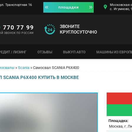
ул. Транспортная 16
Московская о
площадки
с. Игумново,
0
770 77 99
ЗВОНИТЕ
КРУГЛОСУТОЧНО
ЫЙ ЗВОНОК ПО РОССИИ
РЕДИТ / ЛИЗИНГ
ОТЗЫВЫ
ВЫКУП АВТО
МАШИНЫ ИЗ ЕВРОП
мосвалы
»
Scania
»
Самосвал SCANIA P6X400
 SCANIA P6X400 КУПИТЬ В МОСКВЕ
Площадка:
Москва, г. Л