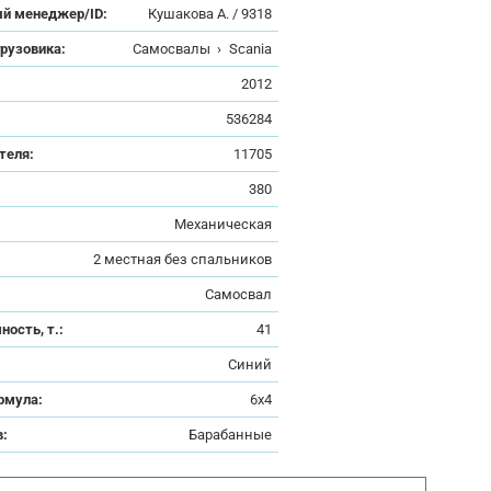
й менеджер/ID:
Кушакова А. / 9318
грузовика:
Самосвалы
›
Scania
:
2012
536284
теля:
11705
380
Механическая
2 местная без спальников
Самосвал
ность, т.:
41
Синий
рмула:
6x4
в:
Барабанные