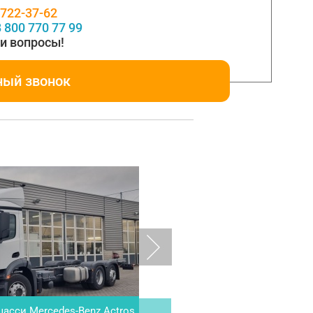
 722-37-62
 800 770 77 99
и вопросы!
ный звонок
шaсcи Mercedes-Benz Аctrоs
Hino 500 (Ranger)