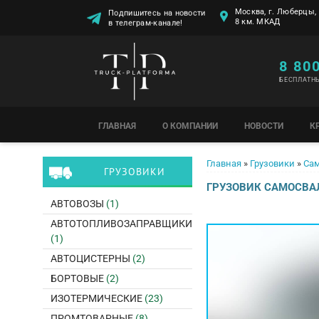
Москва, г. Люберцы, 
Подпишитесь на новости
8 км. МКАД
в телеграм-канале!
8 80
БЕСПЛАТН
ГЛАВНАЯ
О КОМПАНИИ
НОВОСТИ
К
Вы здесь
Главная
»
Грузовики
»
Са
ГРУЗОВИКИ
ГРУЗОВИК САМОСВАЛ
АВТОВОЗЫ
(1)
АВТОТОПЛИВОЗАПРАВЩИКИ
(1)
АВТОЦИСТЕРНЫ
(2)
БОРТОВЫЕ
(2)
ИЗОТЕРМИЧЕСКИЕ
(23)
ПРОМТОВАРНЫЕ
(8)