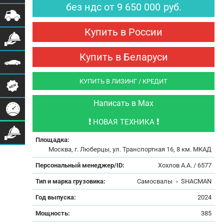
без ндс
от
9 650 000
руб.
Купить в России
Купить в Беларуси
КУПИТЬ В ЛИЗИНГ / КРЕДИТ
Написать в Max
НОВАЯ ТЕХНИКА
Площадка:
Москва, г. Люберцы, ул. Транспортная 16, 8 км. МКАД
Персональный менеджер/ID:
Хохлов А.А. / 6577
Тип и марка грузовика:
Самосвалы
›
SHACMAN
Год выпуска:
2024
Мощность:
385