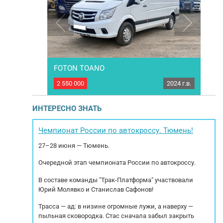
FOTON TOANO
4750
2016 г.в.
2 550 000
2024 г.в.
2 10
3, с колесной
Цельнометаллический грузовик FOTON TOANO,
Изо
20 м3, год
Категория ТС – B. Проходной в центр. Год
тахограф.
выпуска: 2024 Пробег: 71.168 км. Коробка
кр
ИНТЕРЕСНО ЗНАТЬ
Возможно
передач МКПП 6 ст. Мощность двигателя: 149
6.
тики: Пробег
л.с. Модель двигателя: ISF2.8s5F148 2.776
п
подъемность,
куб.см. Экологический класс: 5 Тип тормозов:
Юри
Чемпионат России по автокроссу. Тюмень!
740...
Дисковые Тип подвески: Рессорная...
12
27–28 июня — Тюмень.
Очередной этап чемпионата России по автокроссу.
В составе команды "Трак-Платформа" участвовали
Юрий Молявко и Станислав Сафонов!
Трасса — ад: в низине огромные лужи, а наверху —
пыльная сковородка. Стас сначала забыл закрыть