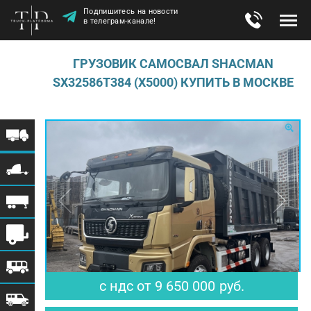
Подпишитесь на новости
в телеграм-канале!
ГРУЗОВИК САМОСВАЛ SHACMAN
SX32586T384 (Х5000) КУПИТЬ В МОСКВЕ
$ 117 683
€ 102 660
с ндс
от
9 650 000
руб.